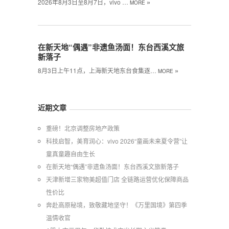
»
2026年8月3日至8月7日，vivo …
MORE
在新天地“偶遇”非遗鱼汤面！东台西溪文旅
新落子
»
8月3日上午11点，上海新天地东台食集逐…
MORE
近期文章
重磅！北京调整房地产政策
科技启智，美育润心：vivo 2026“童画未来夏令营”让
童真童趣自由生长
在新天地“偶遇”非遗鱼汤面！东台西溪文旅新落子
天津新增三家物美超值门店 全链路运营优化保障商品
性价比
奔赴高原秘境，致敬藏地坚守！《万里国境》第四季
温情收官