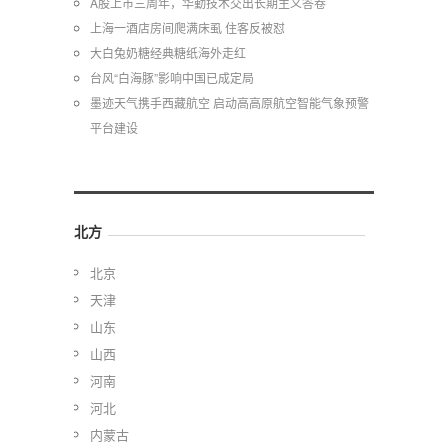
A股上市三周年，华勤技术交出长期主义答卷
上海一酒店房间爬满床虱 住客反被怼
大白兔奶糖经典糖纸海外走红
台风“白海豚”影响中国已成定局
墨迹天气携手西藏航空 启动高高原航空智能气象预警
平台建设
北方
北京
天津
山东
山西
河南
河北
内蒙古