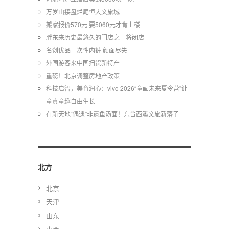
万岁山接盘烂尾恒大文旅城
搬家报价570元 要5060元才肯上楼
胖东来历史最悠久的门店之一将闭店
名创优品一次性内裤 颜面尽失
外国游客来中国扫货新特产
重磅！北京调整房地产政策
科技启智，美育润心：vivo 2026“童画未来夏令营”让
童真童趣自由生长
在新天地“偶遇”非遗鱼汤面！东台西溪文旅新落子
北方
北京
天津
山东