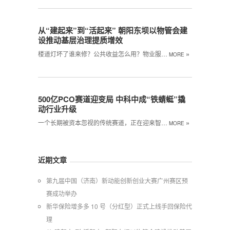
从“建起来”到“活起来” 朝阳东坝以物管会建
设推动基层治理提质增效
»
楼道灯坏了谁来修？公共收益怎么用？物业服…
MORE
500亿PCO赛道迎变局 中科中成“铁蜻蜓”撬
动行业升级
»
一个长期被资本忽视的传统赛道，正在迎来智…
MORE
近期文章
第九届中国（济南）新动能创新创业大赛广州赛区预
赛成功举办
新华保险增多多 10 号（分红型）正式上线手回保险代
理