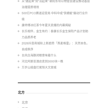
从“建起来”到“活起来” 朝阳东坝以物管会建设推动基层
治理提质增效
500亿PCO赛道迎变局 中科中成“铁蜻蜓”撬动行业升
级
康师傅冰红茶今年夏天卖爆的内幕揭秘
长乐相伴，金生有约｜泰康长乐金生保险产品计划助
力品质养老
2026抖音商城秋上新趋势「燕麦格雷」：天然本色，
自成秩序
台风白海豚闭眼意味着什么
河北阿那亚酒店卖到3000块一晚
万岁山接盘烂尾恒大文旅城
北方
北京