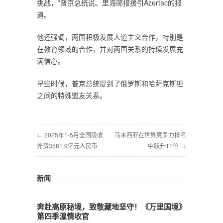
挑战，”普京总统说。里海邮报援引Azertac的报
道。
他还强调，两国积极发展人道主义合作，特别是
在教育领域的合作，并对两国关系的持续发展充
满信心。
早些时候，普京总统提到了俄罗斯和哈萨克斯坦
之间的特殊盟友关系。
← 2025年1-5月全国吸收
马来西亚在世界竞争力排名
外资3581.9亿元人民币
中跃升11位 →
新闻
奔赴高原秘境，致敬藏地坚守！《万里国境》
第四季温情收官