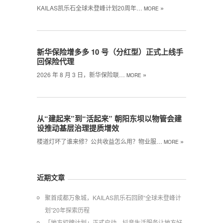
»
KAILAS凯乐石全球未登峰计划20周年…
MORE
新华保险增多多 10 号（分红型）正式上线手
回保险代理
»
2026 年 8 月 3 日，新华保险联…
MORE
从“建起来”到“活起来” 朝阳东坝以物管会建
设推动基层治理提质增效
»
楼道灯坏了谁来修？公共收益怎么用？物业服…
MORE
近期文章
聚首成都万象城，KAILAS凯乐石回顾“全球未登峰计
划”20年探索历程
「地方招牌计划」正式启动，抖音生活服务让地方好