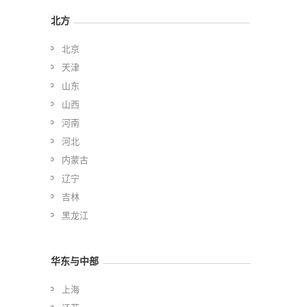
北方
北京
天津
山东
山西
河南
河北
内蒙古
辽宁
吉林
黑龙江
华东与中部
上海