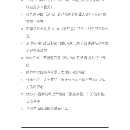
味被更多人看见！
第九届中国（济南）新动能创新创业大赛广州赛区预
赛成功举办
新华保险增多多 10 号（分红型）正式上线手回保险代
理
从“建起来”到“活起来” 朝阳东坝以物管会建设推动基层
治理提质增效
500亿PCO赛道迎变局 中科中成“铁蜻蜓”撬动行业升
级
康师傅冰红茶今年夏天卖爆的内幕揭秘
长乐相伴，金生有约｜泰康长乐金生保险产品计划助
力品质养老
2026抖音商城秋上新趋势「燕麦格雷」：天然本色，
自成秩序
台风白海豚闭眼意味着什么