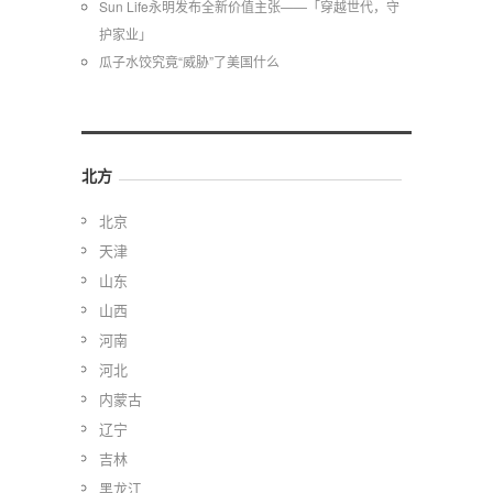
Sun Life永明发布全新价值主张——「穿越世代，守
护家业」
瓜子水饺究竟“威胁”了美国什么
北方
北京
天津
山东
山西
河南
河北
内蒙古
辽宁
吉林
黑龙江