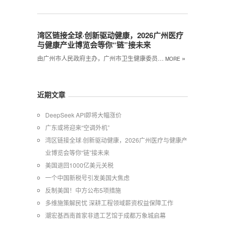
湾区链接全球·创新驱动健康，2026广州医疗
与健康产业博览会等你“链”接未来
»
由广州市人民政府主办，广州市卫生健康委员…
MORE
近期文章
DeepSeek API即将大幅涨价
广东或将迎来“空调外机”
湾区链接全球·创新驱动健康，2026广州医疗与健康产
业博览会等你“链”接未来
美国退回1000亿美元关税
一个中国新税号引发美国大焦虑
反制美国！中方公布5项措施
多维施策解民忧 深耕工程领域薪资权益保障工作
潮宏基西南首家非遗工艺馆于成都万象城启幕