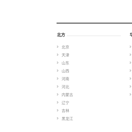
北方
北京
天津
山东
山西
河南
河北
内蒙古
辽宁
吉林
黑龙江