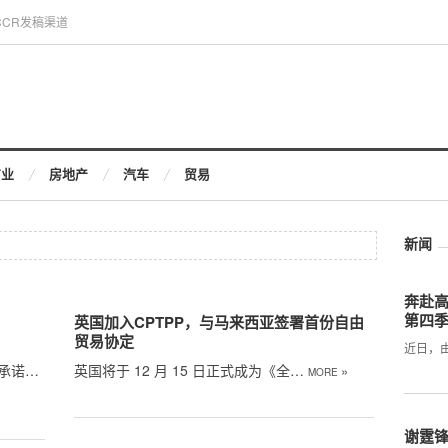
CCR发稿渠道
商业
房地产
汽车
贸易
新闻
奔赴
第四
和
英国加入CPTPP，与马来西亚签署首份自由
贸易协定
近日，
承诺…
英国将于 12 月 15 日正式成为《全…
»
MORE
谢霆