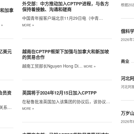
外交部：中方推动加入CPTPP进程，与各方
根据20
保持着接触、沟通和磋商
哥和加拿
中国青年报客户端北京11月29日电（中青…
»
»
E
MORE
俄科
2026
亿美元
越南在CPTPP框架下加强与加拿大和新加坡
的贸易合作
商业
越南工贸部长Nguyen Hong Di…
»
MORE
河北阿
河北阿
P会员资
英国将于2024年12月15日加入CPTPP
在秘鲁批准英国加入该集团的协议后，该协议…
关系…
»
MORE
万岁
2026