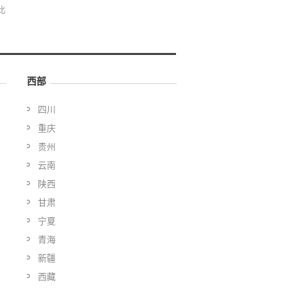
比
西部
四川
重庆
贵州
云南
陕西
甘肃
宁夏
青海
新疆
西藏