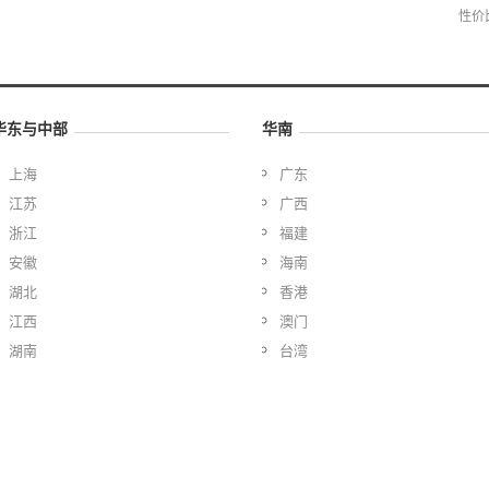
性价
华东与中部
华南
上海
广东
江苏
广西
浙江
福建
安徽
海南
湖北
香港
江西
澳门
湖南
台湾