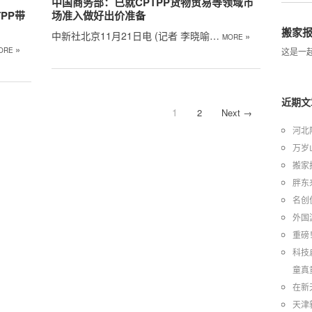
中国商务部：已就CPTPP货物贸易等领域市
PP带
场准入做好出价准备
搬家报
中新社北京11月21日电 (记者 李晓喻…
»
MORE
»
ORE
这是一起
近期文
1
2
Next →
河北
万岁
搬家
胖东
名创
外国
重磅
科技
童真
在新
天津