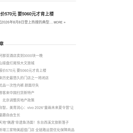
价570元 要5060元才肯上楼
»
2026年8月8日登上热搜的典型…
MORE
章
阿那亚酒店卖到3000块一晚
山接盘烂尾恒大文旅城
报价570元 要5060元才肯上楼
来历史最悠久的门店之一将闭店
优品一次性内裤 颜面尽失
游客来中国扫货新特产
！北京调整房地产政策
启智，美育润心：vivo 2026“童画未来夏令营”让
童趣自由生长
天地“偶遇”非遗鱼汤面！东台西溪文旅新落子
新增三家物美超值门店 全链路运营优化保障商品