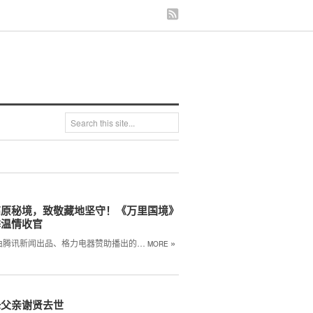
高原秘境，致敬藏地坚守！《万里国境》
季温情收官
»
由腾讯新闻出品、格力电器赞助播出的…
MORE
锋父亲谢贤去世