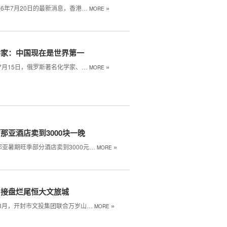
»
26年7月20日的最新消息，香港…
MORE
学家：中国现在是世界第一
»
年7月15日，俄罗斯著名化学家、…
MORE
那亚酒店卖到3000块一晚
»
那亚暑期旺季部分酒店卖到3000元…
MORE
山接盘烂尾恒大文旅城
»
年8月，开封市文投集团联合万岁山…
MORE