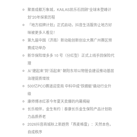
聚首成都万象城，KAILAS凯乐石回顾“全球未登峰计
划”20年探索历程
「地方招牌计划」正式启动，抖音生活服务让地方好
味被更多人看见！
第九届中国（济南）新动能创新创业大赛广州赛区预
赛成功举办
新华保险增多多 10 号（分红型）正式上线手回保险代
理
从“建起来”到“活起来” 朝阳东坝以物管会建设推动基层
治理提质增效
500亿PCO赛道迎变局 中科中成“铁蜻蜓”撬动行业升
级
康师傅冰红茶今年夏天卖爆的内幕揭秘
长乐相伴，金生有约｜泰康长乐金生保险产品计划助
力品质养老
2026抖音商城秋上新趋势「燕麦格雷」：天然本色，
自成秩序