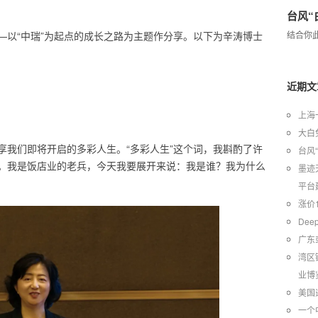
台风“
—以“中瑞”为起点的成长之路为主题作分享。以下为辛涛博士
结合你
近期文
上海
大白
享我们即将开启的多彩人生。“多彩人生”这个词，我斟酌了许
台风
。我是饭店业的老兵，今天我要展开来说：我是谁？我为什么
墨迹
平台
涨价
Dee
广东
湾区
业博
美国
一个