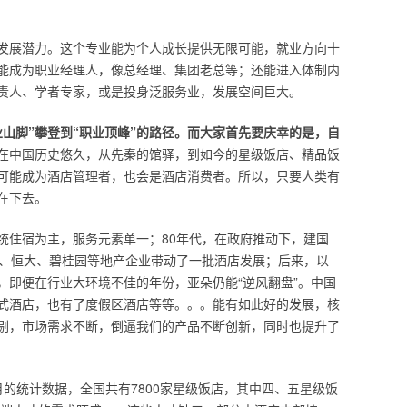
发展潜力。这个专业能为个人成长提供无限可能，就业方向十
能成为职业经理人，像总经理、集团老总等；还能进入体制内
责人、学者专家，或是投身泛服务业，发展空间巨大。
山脚”攀登到“职业顶峰”的路径。而大家首先要庆幸的是，自
在中国历史悠久，从先秦的馆驿，到如今的星级饭店、精品饭
可能成为酒店管理者，也会是酒店消费者。所以，只要人类有
在下去。
统住宿为主，服务元素单一；80年代，在政府推动下，建国
达、恒大、碧桂园等地产企业带动了一批酒店发展；后来，以
，即便在行业大环境不佳的年份，亚朵仍能“逆风翻盘”。中国
式酒店，也有了度假区酒店等等。。。能有如此好的发展，核
剔，市场需求不断，倒逼我们的产品不断创新，同时也提升了
月的统计数据，全国共有7800家星级饭店，其中四、五星级饭