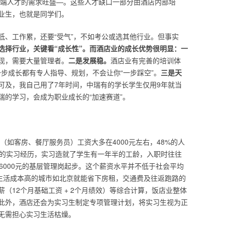
高端人才的需求旺盛—。这些人才缺口一部分由酒店内部培
业生，也就是同学们。
低、工作累，还要“受气”，不如考公或选其他行业。但事实
选择行业，关键看“成长性”。而酒店业的成长优势很明显：一
现，需要大量管理者。
二是发展稳。
酒店业有完善的培训体
一步成长都有专人指导、规划，不会让你“一步踩空”。
三是天
可及，我自己用了7年时间，中瑞有的学长学生仅用9年就当
瑞的学习，会成为职业成长的“加速赛道”。
（如客房、餐厅服务员）工资大多在4000元左右，48%的人
月的实习经历，实习造就了学生有一年半的工龄，入职时往往
 – 6000元的基层管理岗起步。这个薪资水平并不低于社会平均
在生活成本高的城市如北京就能省下房租，交通费及往返跑路的
（12个月基础工资 + 2个月绩效）等综合计算，饭店业整体
此外，酒店还会为实习生制定专项管理计划，将实习生视为正
无需担心实习生活枯燥。