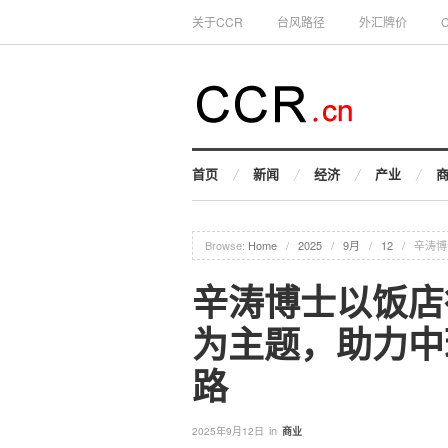
关于CCR
台风路径
外汇牌价
首页
新闻
经济
产业
Browse:
Home
/
2025
/
9月
/
12
/
辛涛博
辛涛博士以饭店
为主题，助力中
路
in
2025年9月12日
商业