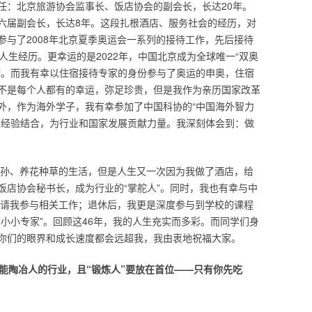
任：北京旅游协会监事长、饭店协会的副会长，长达20年。
六届副会长，长达8年。这段扎根酒店、服务社会的经历，对
参与了2008年北京夏季奥运会一系列的接待工作，先后接待
人生经历。更幸运的是2022年，中国北京成为全球唯一“双奥
作。而我有幸以住宿接待专家的身份参与了奥运的申奥，住宿
不是每个人都有的幸运，弥足珍贵，但是我作为亲历国家改革
外，作为海外学子，我有幸参加了中国科协的“中国海外智力
进经验结合，为行业和国家发展贡献力量。我深刻体会到：做
饴弄孙、养花种草的生活，但是人生又一次因为我做了酒店，给
饭店协会秘书长，成为行业的“掌舵人”。同时，我也有幸与中
便邀请我参与相关工作；退休后，我更是深度参与到学校的课程
小小专家”。回顾这46年，我的人生充实而多彩。而同学们身
你们的眼界和成长速度都会远超我，我由衷地祝福大家。
能陶冶人的行业，且“锻炼人”要放在首位——只有你先吃