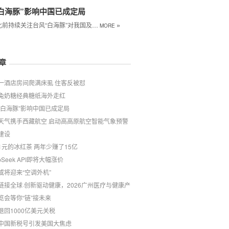
白海豚”影响中国已成定局
»
此前持续关注台风“白海豚”对我国及…
MORE
章
一酒店房间爬满床虱 住客反被怼
兔奶糖经典糖纸海外走红
“白海豚”影响中国已成定局
天气携手西藏航空 启动高高原航空智能气象预警
建设
1元的冰红茶 两年少赚了15亿
pSeek API即将大幅涨价
或将迎来“空调外机”
链接全球·创新驱动健康，2026广州医疗与健康产
览会等你“链”接未来
退回1000亿美元关税
中国新税号引发美国大焦虑