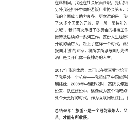
在此期间，我还在社会层面任职，先后担
另外我还担任中国旅游饭店业协会第五、
我的全面成长助力良多。更幸运的是，我
了50多个国家的元首，是一段非常特别的
之城”，我们再次承担了冬奥会的接待工
接待及后续的一系列工作。这份人生经历
开放的酒店人，赶上了这样一个时代。此
报国计划”的专家，将所学所思与国际先
酒店是会开启你一段神奇的人生。
2017年我退休后，本可以在家享受含
了我另外一个机会——我担任了中国旅游
瑞结缘：2008年中瑞建校时，高院长
设置、队伍建设中，逐渐成为这个领域的“
处今天更好的时代，作为互联网原住民，
总结46年：
旅游业是一个既能锻炼人、又
苦，才能有所收获。