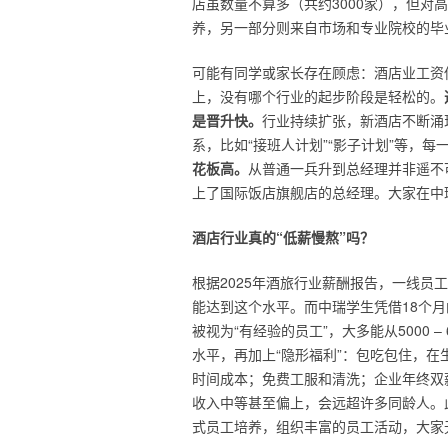
店虽数量不算多（共约3000家），但对
养，另一部分则来自市场和专业院校的毕
可能有同学或家长存在顾虑：酒店业工资
上，没有哪个行业的起步阶段是轻松的。
是晋升快。
行业持续扩张，新酒店不断涌
系，比如“接班人计划”“影子计划”等，每
花板高。
从普通一兵升到总经理并非遥不
上了国际饭店旗舰店的总经理。大家在中
酒店行业真的“低薪慢熬”吗？
根据2025年酒旅行业薪酬报告，一线员工
能达到这个水平。而中瑞学生凭借18个
被视为“有经验的员工”，大多能从5000
水平，再加上“隐形福利”：包吃包住，
时间成本；免费工服和清洗；企业年终双薪
收入中等甚至偏上，会远超许多同龄人。
式员工培养，组织丰富的员工活动，大家