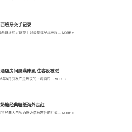
廷西班牙交手记录
»
与西班牙的足球交手记录整体呈现高度…
MORE
酒店房间爬满床虱 住客反被怼
»
26年8月引发广泛热议的上海酒店…
MORE
兔奶糖经典糖纸海外走红
»
国货经典大白兔奶糖凭借标志性的红蓝…
MORE