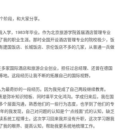
几个阶段，和大家分享。
年我入学，1983年毕业。作为北京旅游学院首届酒店管理专业
了我的职业生涯。那时全国开设酒店管理专业的院校极少，饭
有建国饭店、长城饭店、京伦饭店不多的几家，从普通一兵做
在多家国际酒店和旅游企业创业，担任过总经理、还曾在德国
等地。这段经历让我不断的拓展自己的国际视野。
认为最奇妙的一段经历。因为我完成了自己两段继续教育。
BA，初衷是弥补知识短板、同时填平文化鸿沟。学成归来后，我在国
多个层面沟通，熟悉他们的一些行为态度，也学到了他们的专
多年的我发现，自己对问题的认知是个“点线面”式的认知，缺乏
读系统工程博士。这次学习回来我并没有升职，这次学习跟我
了我的眼界、提高认知，帮助我更系统地梳理工作。