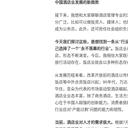
中国酒店业发展的新趋势
接下来，我想和大家聊聊酒店管理专业的
分广泛，比如可以做投资人、媒体人；也
成为公务员，此外，还可担任社会组织负
今天我们探讨这些，是想找到一条从“行业
己选择了一个“永不落幕的行业”。
饭店业
店，形态不断演变。今后，我相信大家既
旅行活动存在，饭店业就会以多种形态存
从发展历程来看，改革开放前的酒店以传
饭店等中外合资饭店兴起；90年代，万
华住，亚朵为代表的市场驱动型酒店崛起
酒店业业态丰富，除了商务酒店，生活方
心在于中国人超强的创新能力。消费者挑
行业应对“产能过剩”问题的能力和韧性。
当前，酒店业对人才的需求极大。
根据7