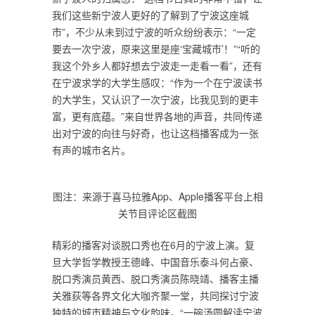
我们这些新宁波人更好的了解到了宁波这座城
市”，不少从未到过宁波的听众纷纷表示：“一定
要去一次宁波，原来这里是座‘宝藏城市’！”“听的
我这个外乡人都好想去宁波走一走看一看”，还有
在宁波求学的大学生感叹：“作为一个在宁波读书
的大学生，又认识了一次宁波，比我见到的更丰
富，更有底蕴。”来自世界各地的声音，共同传递
出对宁波的向往与好奇，也让这档播客成为一张
有声的城市名片。
图注：来源于喜马拉雅App、Apple播客平台上相
关节目评论区截图
精彩的播客对谈脱口秀也在6月的宁波上演。复
旦大学哲学教授王德峰、中国音乐泰斗何占豪、
脱口秀演员黄西、脱口秀演员陈晓靖、播客主播
关雅荻等各界文化大咖齐聚一堂，共同探讨宁波
独特的城市精神与文化韵味。“一碗汤圆解读宁波