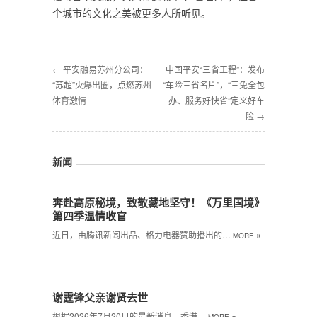
个城市的文化之美被更多人所听见。
← 平安融易苏州分公司：
中国平安“三省工程”：发布
“苏超”火爆出圈，点燃苏州
“车险三省名片”，“三免全包
体育激情
办、服务好快省”定义好车
险 →
新闻
奔赴高原秘境，致敬藏地坚守！《万里国境》
第四季温情收官
»
近日，由腾讯新闻出品、格力电器赞助播出的…
MORE
谢霆锋父亲谢贤去世
»
根据2026年7月20日的最新消息，香港…