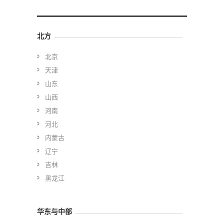
北方
北京
天津
山东
山西
河南
河北
内蒙古
辽宁
吉林
黑龙江
华东与中部