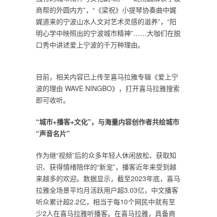
商帮的外圆内方”，“《梁祝》小提琴协奏曲中娓
娓道来的宁波山水人文对艺术灵感的滋养”，“阳
明心学中映照出的宁波城市精神”……大咖们在脱
口秀中讲述爱上宁波的千万种理由。
目前，相关内容已上传至喜马拉雅专辑《爱上宁
波的理由 WAVE NINGBO》，打开喜马拉雅搜索
即可收听。
“
城市
+
播客
+
文化
”
，与海量内容创作者共绘城市
“
声音名片
”
作为继“视频”后的众多年轻人休闲放松、获取知
识、获得情绪陪伴的“新宠”，播客近年来受到越
来越多的欢迎。数据显示，截至2023年底，喜马
拉雅全场景平均月活跃用户超3.03亿，中文播客
听众累计超2.2亿，相当于每10个网民中就有至
少2人在喜马拉雅听播客。在喜马拉雅，具备商