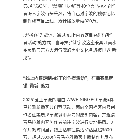
典JARGON”、“燃烧吧罗叔”等40位喜马拉雅创作
者深入宁波街头采风，将自己对宁波的独家记忆
制作成节目上线，累计播放量破320万。
以“播客”为载体，通过“线上内容定制+线下创作
者活动”的方式，喜马拉雅让宁波这座兼具江南水
乡灵韵与东方大港气魄的历史文化名城被世界“听
见”。
“
线上内容定制
+
线下创作者活动
”
，在播客里解
锁
“
甬城
”
魅力
2025“爱上宁波的理由 WAVE NINGBO”宁波x喜
马拉雅新播客共创营活动，面向全网播客内容创
作者征集展现宁波城市魅力的原创内容，并邀请
喜马拉雅内容创作者前往宁波进行实地采风。3
个月的时间里，线上话题征集活动热度超9500
万，超过7,000位喜马拉雅播客主播制作并发布