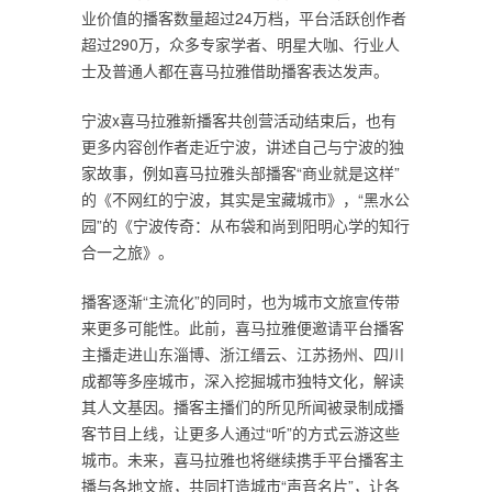
业价值的播客数量超过24万档，平台活跃创作者
超过290万，众多专家学者、明星大咖、行业人
士及普通人都在喜马拉雅借助播客表达发声。
宁波x喜马拉雅新播客共创营活动结束后，也有
更多内容创作者走近宁波，讲述自己与宁波的独
家故事，例如喜马拉雅头部播客“商业就是这样”
的《不网红的宁波，其实是宝藏城市》，“黑水公
园”的《宁波传奇：从布袋和尚到阳明心学的知行
合一之旅》。
播客逐渐“主流化”的同时，也为城市文旅宣传带
来更多可能性。此前，喜马拉雅便邀请平台播客
主播走进山东淄博、浙江缙云、江苏扬州、四川
成都等多座城市，深入挖掘城市独特文化，解读
其人文基因。播客主播们的所见所闻被录制成播
客节目上线，让更多人通过“听”的方式云游这些
城市。未来，喜马拉雅也将继续携手平台播客主
播与各地文旅，共同打造城市“声音名片”，让各