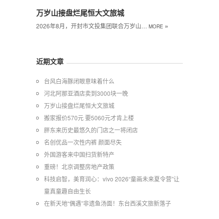
万岁山接盘烂尾恒大文旅城
»
2026年8月，开封市文投集团联合万岁山…
MORE
近期文章
台风白海豚闭眼意味着什么
河北阿那亚酒店卖到3000块一晚
万岁山接盘烂尾恒大文旅城
搬家报价570元 要5060元才肯上楼
胖东来历史最悠久的门店之一将闭店
名创优品一次性内裤 颜面尽失
外国游客来中国扫货新特产
重磅！北京调整房地产政策
科技启智，美育润心：vivo 2026“童画未来夏令营”让
童真童趣自由生长
在新天地“偶遇”非遗鱼汤面！东台西溪文旅新落子