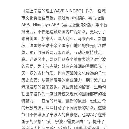
《爱上宁波的理由WAVE NINGBO》作为一档城
市文化类播客专辑，通过Apple播客、喜马拉雅
APP、Himalaya APP（喜马拉雅海外版）等平台
播出后，不仅迅速触达国内广泛听众，更吸引了
来自美国、加拿大、澳大利亚、马来西亚、新加
坡、法国等全球十余个国家和地区的多元听众群
体，累计收获近两万条评论，互动热度持续走
高。评论区中，网友们从多个维度表达了对宁波
的喜爱，为宁波点赞：既有东钱湖的秀丽风光与
天一阁的古朴气质，也有河姆渡文化传递的千年
历史底蕴；从蓬勃发展的商业活力，到宁波舟山
港所展现的繁荣景象。这些真诚的留言，生动勾
勒出宁波作为一座既传统又现代的国际都市的独
特魅力——宜居的环境、创新的氛围、融汇古今
的开放气质，深深打动了不同背景的听众。这些
节目不仅增强了宁波人的自豪感，也勾起了在外
游子的乡愁：“爱上宁波不需要理由！”，提升了
新宁波人的归属感：“这档节目真的非常不错，让