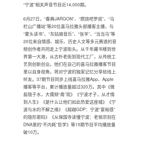
“宁波”相关声音节目近14,000期。
6月27日，“春典JARGON”、“燃烧吧罗叔”、“马
栏山广播站”等20位喜马拉雅头部播客主播，与
“蒙头读书”、“灰姑娘音乐”、“张羊”、“当当马”等
20位来自情感、娱乐、历史人文等多元赛道的音
频创作者共同走上宁波街头。从千年藏书楼到世
界第一大港，从古朴老街到现代工厂，从传统工
艺到创新创业。他们在自己的喜马拉雅播客节目
里以自身视角，将对宁波的独家记忆分享给线上
听友。37期节目同步上线喜马拉雅App、Apple
播客等平台，累计播放量超过320万。其中《微
盐隐于水，大儒频“甬”现》《宁波才子，从才情
到人生》《是什么让他们如此热爱这座城》《宁
波与水的不解之缘》《超越GDP：宁波“富裕感”
的隐形密码》《从保国寺读懂宁波：老祖宗刻在
DNA里的“不内耗”哲学》等15期节目平均播放量
破10万。