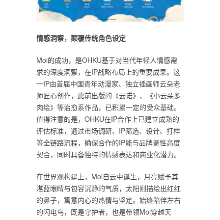
情感洞察，颠覆传统角色设定
Moi的成功，是OHKU基于对当代年轻人情感需
求的深度洞察，在IP战略布局上的重要成果。这
一IP由首届中国青年动漫家、独立插画师云朵老
师匠心创作，此前出版的《云诺》、《小云朵多
肉绘》等治愈系作品，已积累一定的受众基础。
值得注意的是，OHKU在IP合作上已建立成熟的
评估标准，通过市场调研、IP筛选、设计、打样
等全链路流程，确保合作的IP能与品牌调性高度
契合，同时具备独特的情感表达和商业化潜力。
在世界观构建上，Moi自云中诞生，月亮赋予其
湛蓝眼睛与包容沉静的气质，太阳则描绘出红红
的鼻子，寓意内心的热情与坚定。始终陪伴左右
的闪电鸟，既是守护者，也是带领Moi穿越天