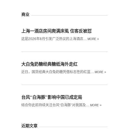
商业
上海一酒店房间爬满床虱 住客反被怼
»
这是2026年8月引发广泛热议的上海酒店…
MORE
大白兔奶糖经典糖纸海外走红
»
近日，国货经典大白兔奶糖凭借标志性的红蓝…
MORE
台风“白海豚”影响中国已成定局
»
结合你此前持续关注台风“白海豚”对我国及…
MORE
近期文章