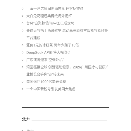
上海一酒店房间爬满床虱 住客反被怼
大白兔奶糖经典糖纸海外走红
台风“白海豚”影响中国已成定局
墨迹天气携手西藏航空 启动高高原航空智能气象预警
平台建设
涨价1元的冰红茶 两年少赚了15亿
DeepSeek API即将大幅涨价
广东或将迎来“空调外机”
湾区链接全球·创新驱动健康，2026广州医疗与健康产
业博览会等你“链”接未来
美国退回1000亿美元关税
一个中国新税号引发美国大焦虑
北方