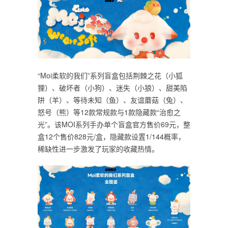
“Moi柔软的我们”系列盲盒包括荆棘之花（小狐
狸）、破坏者（小狗）、迷失（小狼）、甜美陷
阱（羊）、等待未知（鱼）、友谊蘑菇（兔）、
怒号（熊）等12款常规款与1款隐藏款“治愈之
光”。该MOI系列手办单个盲盒官方售价69元，整
盒12个售价828元/盒，隐藏款设置1/144概率，
稀缺性进一步激发了玩家的收藏热情。