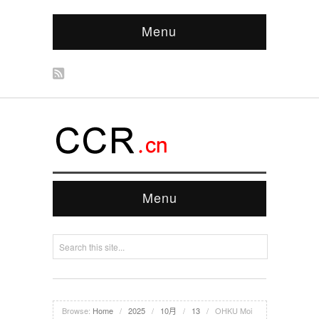
Menu
Menu
Browse:
Home
/
2025
/
10月
/
13
/
OHKU Moi