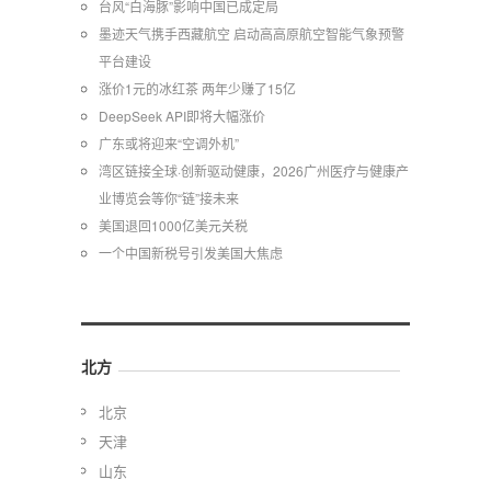
台风“白海豚”影响中国已成定局
墨迹天气携手西藏航空 启动高高原航空智能气象预警
平台建设
涨价1元的冰红茶 两年少赚了15亿
DeepSeek API即将大幅涨价
广东或将迎来“空调外机”
湾区链接全球·创新驱动健康，2026广州医疗与健康产
业博览会等你“链”接未来
美国退回1000亿美元关税
一个中国新税号引发美国大焦虑
北方
北京
天津
山东