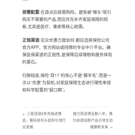
按需配置:
在盘点后按需购险。避免被“噱头”吸引
购买不需要的产品,而应优先补齐家庭保障的短
板,尤其是医疗、重疾等核心刚需。
正规渠道:
无论优惠力度如何,都应选择保险公司
官方APP、官方网站或持牌的专业中介平台。确
保投保渠道的正规性,是保障后续理赔和服务体验
的基石。
归根结底,保险“双11”的核心不是“薅羊毛”,而是一
次以“优惠”为契机,对家庭保障生态进行理性审视
和科学配置的“窗口期”。
← 三星连续8年亮相进博
赫力昂进博全勤八年，携
会，看科技巨头如何引领行
70余款创新产品引领主动
业发展
健康新未来 →