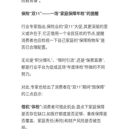
险教育课”。
保险“双11”——一场“家庭保障年检”的提醒
行业专家指出,保险业的“双11”大促,其更深层的意
义或许在于,它正借用一个全民狂欢的节点,提醒
消费者也应检视一下自己家庭的“保障购物车”是
否已合理配置。
无论是“积分赠礼”、“限时引流”,还是“保费直惠”,
都是行业平台为促成这场“年度体检”所做的不同
努力。
对此,专家也给出了消费者在“双11”期间“囤保障”
的三点启示:
借机“体检”:
消费者可借此机会,盘点下家庭保障
是否存在缺口,如医疗额度是否足够、重疾保障是
否覆盖、家庭责任(寿险)和财产风险是否被忽
视。