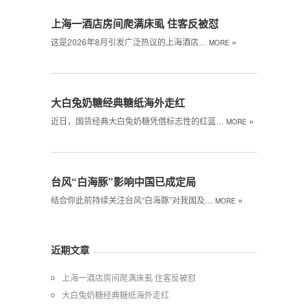
上海一酒店房间爬满床虱 住客反被怼
»
这是2026年8月引发广泛热议的上海酒店…
MORE
大白兔奶糖经典糖纸海外走红
»
近日，国货经典大白兔奶糖凭借标志性的红蓝…
MORE
台风“白海豚”影响中国已成定局
»
结合你此前持续关注台风“白海豚”对我国及…
MORE
近期文章
上海一酒店房间爬满床虱 住客反被怼
大白兔奶糖经典糖纸海外走红