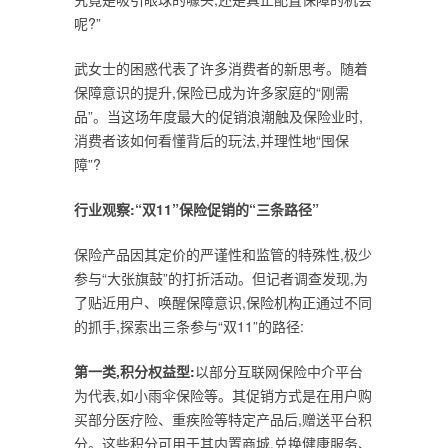
呢?”
武女士的困惑代表了许多消费者的新思考。随着
保障意识的提升,保险已成为许多家庭的“刚需
品”。当这场年度最大的促销浪潮触及保险业时,
消费者该如何看懂背后的玩法,并理性地“囤保
障”?
行业观察:“双11”保险促销的“三条路径”
保险产品因其定价的严谨性和监管的特殊性,极少
参与“大张旗鼓”的打折活动。但记者调查发现,为
了贴近用户、唤醒保障意识,保险机构正通过不同
的抓手,探索出三条参与“双11”的路径:
第一类,
积分权益型:
以部分互联网保险中介平台
为代表,如小雨伞保险等。其促销方式是在用户购
买部分医疗险、重疾险等特定产品后,赠送平台积
分。这些积分可用于其内置商城,兑换健康服务、