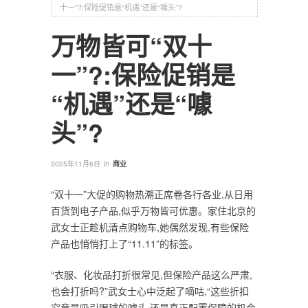
十一”?:保险促销是“机遇”还是“噱头”?
万物皆可“双十
一”?:保险促销是
“机遇”还是“噱
头”?
in
2025年11月6日
商业
“双十一”大促的购物热潮正席卷各行各业,从日用
百货到电子产品,似乎万物皆可优惠。家住北京的
武女士正趁机清点购物车,她偶然发现,有些保险
产品也悄悄打上了“11.11”的标签。
“衣服、化妆品打折很常见,但保险产品这么严肃,
也会打折吗?”武女士心中泛起了嘀咕,“这些折扣
究竟是吸引眼球的噱头,还是真正配置保障的机会