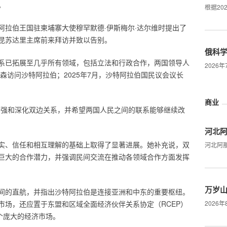
。
根据20
阿拉伯王国驻柬埔寨大使穆罕默德·伊斯梅尔·达尔维时提出了
昆苏达里主席前来拜访并致以告别。
俄科
系已拓展至几乎所有领域，包括立法和行政合作，两国领导人
2026
洪森访问沙特阿拉伯；2025年7月，沙特阿拉伯国民议会议长
商业
加强和深化双边关系，并希望两国人民之间的联系能够继续改
河北阿
实、信任和相互理解的基础上取得了显著进展。她补充说，双
河北阿
巨大的合作潜力，并强调民间交流在推动各领域合作方面发挥
万岁
间的直航，并指出沙特阿拉伯是连接亚洲和中东的重要枢纽。
市场，还应置于东盟和区域全面经济伙伴关系协定（RCEP）
2026
个庞大的经济市场。