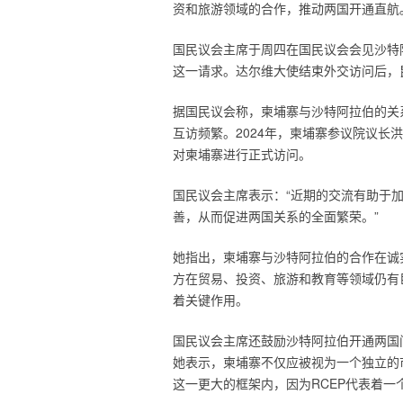
资和旅游领域的合作，推动两国开通直航
国民议会主席于周四在国民议会会见沙特
这一请求。达尔维大使结束外交访问后，
据国民议会称，柬埔寨与沙特阿拉伯的关
互访频繁。2024年，柬埔寨参议院议长
对柬埔寨进行正式访问。
国民议会主席表示：“近期的交流有助于
善，从而促进两国关系的全面繁荣。”
她指出，柬埔寨与沙特阿拉伯的合作在诚
方在贸易、投资、旅游和教育等领域仍有
着关键作用。
国民议会主席还鼓励沙特阿拉伯开通两国
她表示，柬埔寨不仅应被视为一个独立的
这一更大的框架内，因为RCEP代表着一