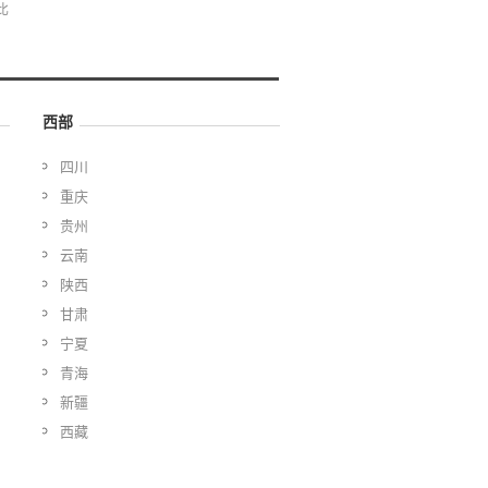
比
西部
四川
重庆
贵州
云南
陕西
甘肃
宁夏
青海
新疆
西藏