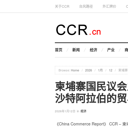
关于CCR
台风路径
外汇牌价
首页
新闻
经济
产业
Browse:
Home
/
2026
/
1月
/
12
/
柬埔寨
柬埔寨国民议会
沙特阿拉伯的贸
in
2026年1月12日
经济
《China Commerce Report》