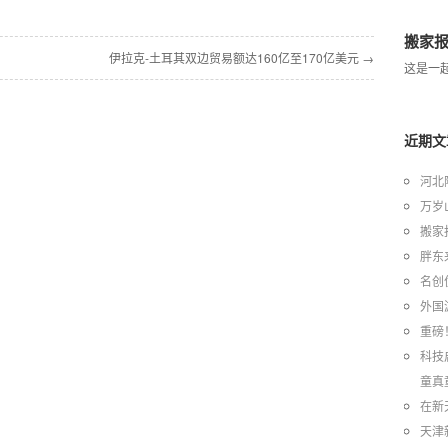
搬家报
伊拉克-土耳其双边贸易额达160亿至170亿美元 →
这是一起
近期文
河北
万岁
搬家
胖东
名创
外国
重磅
科技
童真
在新
天津