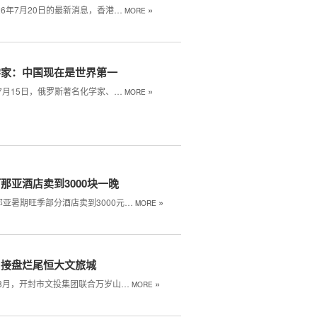
»
26年7月20日的最新消息，香港…
MORE
学家：中国现在是世界第一
»
年7月15日，俄罗斯著名化学家、…
MORE
那亚酒店卖到3000块一晚
»
那亚暑期旺季部分酒店卖到3000元…
MORE
山接盘烂尾恒大文旅城
»
年8月，开封市文投集团联合万岁山…
MORE