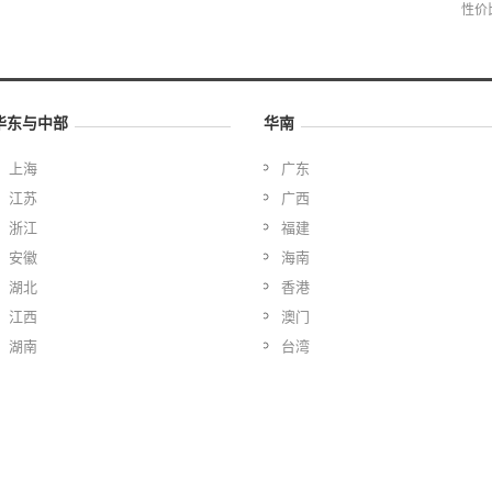
性价
华东与中部
华南
上海
广东
江苏
广西
浙江
福建
安徽
海南
湖北
香港
江西
澳门
湖南
台湾