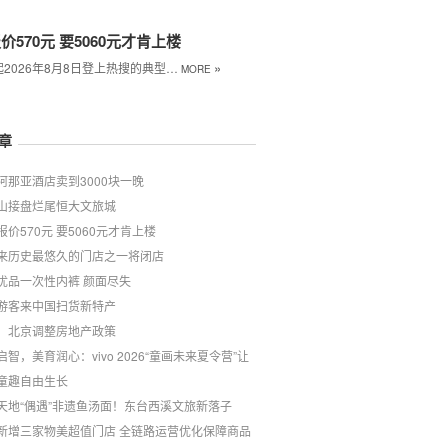
价570元 要5060元才肯上楼
»
2026年8月8日登上热搜的典型…
MORE
章
阿那亚酒店卖到3000块一晚
山接盘烂尾恒大文旅城
报价570元 要5060元才肯上楼
来历史最悠久的门店之一将闭店
优品一次性内裤 颜面尽失
游客来中国扫货新特产
！北京调整房地产政策
启智，美育润心：vivo 2026“童画未来夏令营”让
童趣自由生长
天地“偶遇”非遗鱼汤面！东台西溪文旅新落子
新增三家物美超值门店 全链路运营优化保障商品