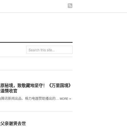
高原秘境，致敬藏地坚守！《万里国境》
季温情收官
»
由腾讯新闻出品、格力电器赞助播出的…
MORE
锋父亲谢贤去世