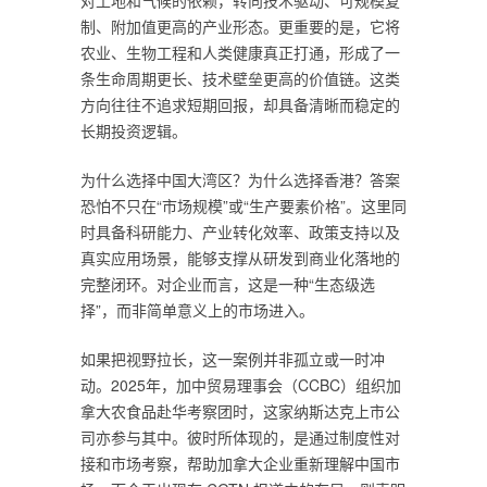
对土地和气候的依赖，转向技术驱动、可规模复
制、附加值更高的产业形态。更重要的是，它将
农业、生物工程和人类健康真正打通，形成了一
条生命周期更长、技术壁垒更高的价值链。这类
方向往往不追求短期回报，却具备清晰而稳定的
长期投资逻辑。
为什么选择中国大湾区？为什么选择香港？答案
恐怕不只在“市场规模”或“生产要素价格”。这里同
时具备科研能力、产业转化效率、政策支持以及
真实应用场景，能够支撑从研发到商业化落地的
完整闭环。对企业而言，这是一种“生态级选
择”，而非简单意义上的市场进入。
如果把视野拉长，这一案例并非孤立或一时冲
动。2025年，加中贸易理事会（CCBC）组织加
拿大农食品赴华考察团时，这家纳斯达克上市公
司亦参与其中。彼时所体现的，是通过制度性对
接和市场考察，帮助加拿大企业重新理解中国市