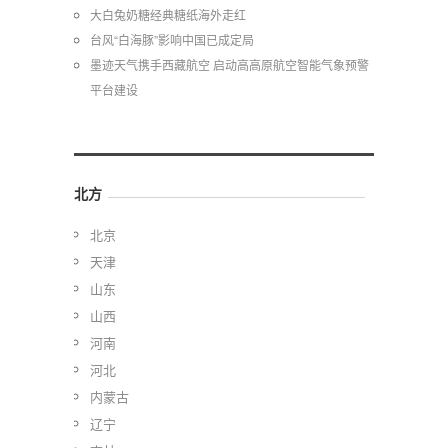
大白兔奶糖经典糖纸海外走红
台风“白海豚”影响中国已成定局
墨迹天气携手西藏航空 启动高高原航空智能气象预警
平台建设
北方
北京
天津
山东
山西
河南
河北
内蒙古
辽宁