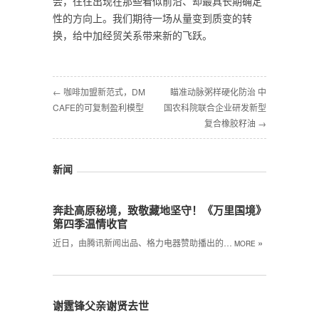
会，往往出现在那些看似前沿、却最具长期确定
性的方向上。我们期待一场从量变到质变的转
换，给中加经贸关系带来新的飞跃。
← 咖啡加盟新范式，DM
瞄准动脉粥样硬化防治 中
CAFE的可复制盈利模型
国农科院联合企业研发新型
复合橡胶籽油 →
新闻
奔赴高原秘境，致敬藏地坚守！《万里国境》
第四季温情收官
»
近日，由腾讯新闻出品、格力电器赞助播出的…
MORE
谢霆锋父亲谢贤去世