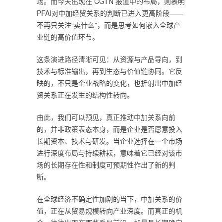
场。而今天出现在 CGTN 报道中的布局，则表明
PFAI对中加经贸关系的判断已进入更高阶段——
不再只关注“卖什么”，而是思考如何嵌入全球产
业链的高价值环节。
这条演进路径清晰可见：从资源与产品导向，到
技术与标准输出，再到生态与价值链协同。它反
映的，不只是企业战略的变化，也折射出中加经
贸关系正在发生的结构性转向。
由此，我们可以预见，真正推动中加关系向前
的，并非政策表态本身，而是企业是否愿意投入
长期资本、技术与研发。当企业选择在一个市场
进行深度布局与持续耕耘，意味着它已经对该市
场的长期存在性和制度可预期性作出了新的判
断。
在全球经济不确定性加剧的当下，中加关系的价
值，正在从贸易规模转向产业深度。而真正的机