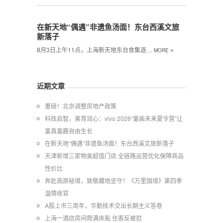
在新天地“偶遇”非遗鱼汤面！东台西溪文旅
新落子
»
8月3日上午11点，上海新天地东台食集逐…
MORE
近期文章
重磅！北京调整房地产政策
科技启智，美育润心：vivo 2026“童画未来夏令营”让
童真童趣自由生长
在新天地“偶遇”非遗鱼汤面！东台西溪文旅新落子
天津新增三家物美超值门店 全链路运营优化保障商品
性价比
奔赴高原秘境，致敬藏地坚守！《万里国境》第四季
温情收官
A股上市三周年，华勤技术交出长期主义答卷
上海一酒店房间爬满床虱 住客反被怼