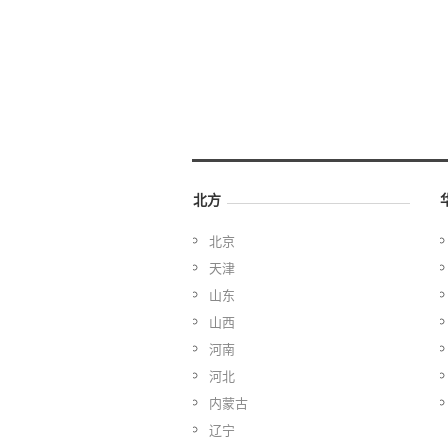
北方
北京
天津
山东
山西
河南
河北
内蒙古
辽宁