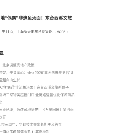
地“偶遇”非遗鱼汤面！东台西溪文旅
子
»
日上午11点，上海新天地东台食集逐…
MORE
章
！北京调整房地产政策
启智，美育润心：vivo 2026“童画未来夏令营”让
童趣自由生长
天地“偶遇”非遗鱼汤面！东台西溪文旅新落子
新增三家物美超值门店 全链路运营优化保障商品
比
高原秘境，致敬藏地坚守！《万里国境》第四季
收官
上市三周年，华勤技术交出长期主义答卷
一酒店房间爬满床虱 住客反被怼