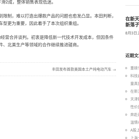
比下滑2成，整体销售表现低迷。
到限制，难以打造出爆款产品的问题也愈发凸显。本田判断，
在新天
车型更为重要，因此着手了本次组织重组。
新落
8月3
启动经营合并谈判。初衷是降低新一代技术开发成本，但因条件
件、北美生产等领域的合作继续推进磋商。
近期文
重磅
丰田发布首款美国本土产纯电动汽车 →
科技
童真
在新
天津
性价
奔赴
温情
A股
上海