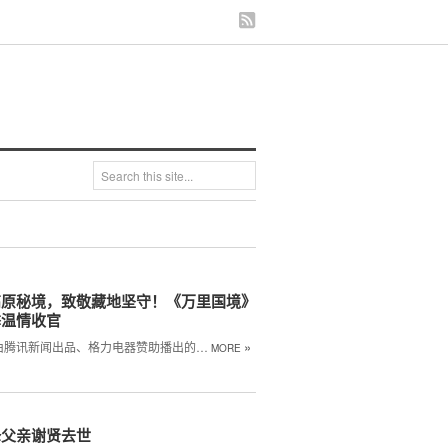
高原秘境，致敬藏地坚守！《万里国境》
季温情收官
»
由腾讯新闻出品、格力电器赞助播出的…
MORE
锋父亲谢贤去世