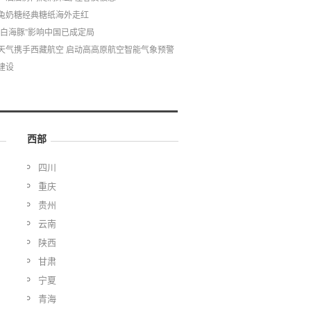
兔奶糖经典糖纸海外走红
“白海豚”影响中国已成定局
天气携手西藏航空 启动高高原航空智能气象预警
建设
西部
四川
重庆
贵州
云南
陕西
甘肃
宁夏
青海