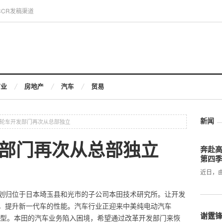
CCR发稿渠道
商业
房地产
汽车
贸易
新闻
轮车开发部门再次从总部独立
部门再次从总部独立
奔赴
第四
近日，
划归位于日本埼玉县和光市的子公司本田技术研究所。让开发
，提升新一代车的性能。汽车行业正迎来中美纯电动汽车
谢霆
转型。本田的汽车业务陷入困境，希望通过改革开发部门来恢