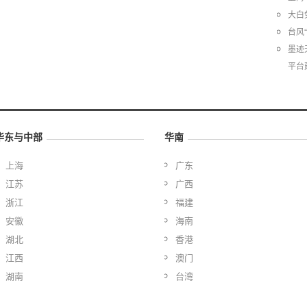
大白
台风
墨迹
平台
华东与中部
华南
上海
广东
江苏
广西
浙江
福建
安徽
海南
湖北
香港
江西
澳门
湖南
台湾