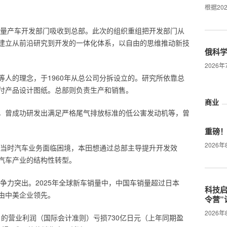
根据20
下的量产车开发部门吸收到总部。此次的组织重组把开发部门从
建立从前沿研究到开发的一体化体系，以自由的思维推动新技
俄科
2026
等人的理念，于1960年从总公司分拆设立的。研究所依靠总
付产品设计图纸。总部则负责生产和销售。
商业
，曾成功研发出满足严格尾气排放标准的低公害发动机等，曾
重磅
2026
。当时汽车业务面临困境，本田想通过总部主导提升开发效
汽车产业的结构性转型。
争力突出。2025年全球新车销量中，中国车销量超过日本
科技启
由中美企业领先。
令营”
2026年
9月的营业利润（国际会计准则）亏损730亿日元（上年同期盈