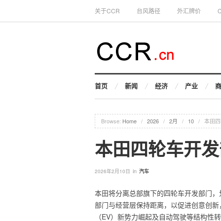
关于CCR
台风路径
外汇牌价
首页
新闻
经济
产业
Browse:
Home
/
2026
/
2月
/
10
/
本田四
本田四轮车开发
in
2026年2月10日
汽车
本田将分离总部旗下的四轮车开发部门，
部门与经营层保持距离，以促进创意创新
（EV）新势力崛起及自动驾驶等结构性