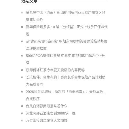
近期文章
第九届中国（济南）新动能创新创业大赛广州赛区预
赛成功举办
新华保险增多多 10 号（分红型）正式上线手回保险代
理
从“建起来”到“活起来” 朝阳东坝以物管会建设推动基层
治理提质增效
500亿PCO赛道迎变局 中科中成“铁蜻蜓”撬动行业升
级
康师傅冰红茶今年夏天卖爆的内幕揭秘
长乐相伴，金生有约｜泰康长乐金生保险产品计划助
力品质养老
2026抖音商城秋上新趋势「燕麦格雷」：天然本色，
自成秩序
台风白海豚闭眼意味着什么
河北阿那亚酒店卖到3000块一晚
万岁山接盘烂尾恒大文旅城