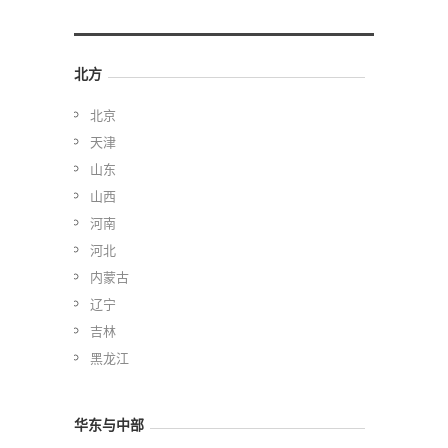
北方
北京
天津
山东
山西
河南
河北
内蒙古
辽宁
吉林
黑龙江
华东与中部