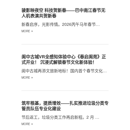
骏影映夜空 科技贺新春——巴中南江春节无
人机表演共贺新春
新春启序，光影传情。2026丙午马年春节…
»
MORE
阆中古城VR全感知体验中心《春启阆苑》正
式开业！ 沉浸式解锁春节文化新体验！
阆中古城再添文旅新地标！国内首个春节文化…
»
MORE
筑牢根基，提质增效——扎实推进垃圾分类专
管员队伍专业化建设
节后返工，垃圾分类工作再启新程。2 月 …
»
MORE