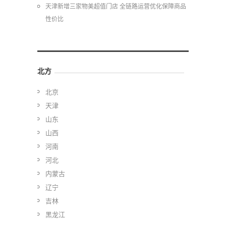
天津新增三家物美超值门店 全链路运营优化保障商品
性价比
北方
北京
天津
山东
山西
河南
河北
内蒙古
辽宁
吉林
黑龙江