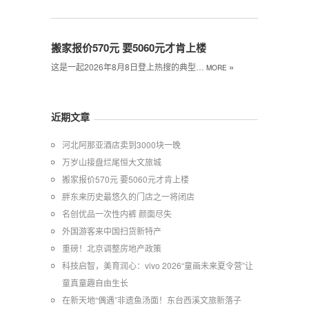
搬家报价570元 要5060元才肯上楼
»
这是一起2026年8月8日登上热搜的典型…
MORE
近期文章
河北阿那亚酒店卖到3000块一晚
万岁山接盘烂尾恒大文旅城
搬家报价570元 要5060元才肯上楼
胖东来历史最悠久的门店之一将闭店
名创优品一次性内裤 颜面尽失
外国游客来中国扫货新特产
重磅！北京调整房地产政策
科技启智，美育润心：vivo 2026“童画未来夏令营”让
童真童趣自由生长
在新天地“偶遇”非遗鱼汤面！东台西溪文旅新落子