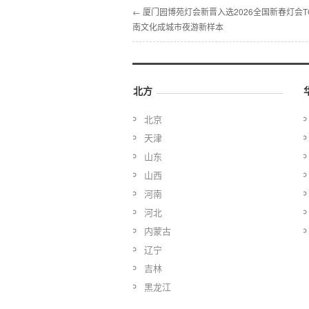
← 厦门园博苑灯会新晋入选2026全国新春灯会TO
南文化成城市夜游新样本
北方
北京
天津
山东
山西
河南
河北
内蒙古
辽宁
吉林
黑龙江