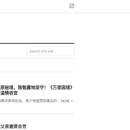
高原秘境，致敬藏地坚守！《万里国境》
季温情收官
»
由腾讯新闻出品、格力电器赞助播出的…
MORE
锋父亲谢贤去世