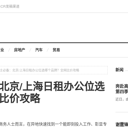
CCR发稿渠道
商业
房地产
汽车
贸易
新闻
士必备：北京/上海日租办公位选哪个品牌？全网比价攻略
北京/上海日租办公位选
奔赴
第四
比价攻略
近日，
商务人士而言，在异地快速找到一个能即刻投入工作、彰显专
谢霆