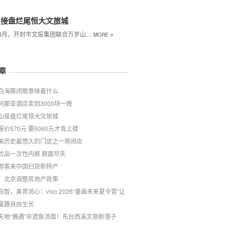
山接盘烂尾恒大文旅城
»
年8月，开封市文投集团联合万岁山…
MORE
章
白海豚闭眼意味着什么
阿那亚酒店卖到3000块一晚
山接盘烂尾恒大文旅城
报价570元 要5060元才肯上楼
来历史最悠久的门店之一将闭店
优品一次性内裤 颜面尽失
游客来中国扫货新特产
！北京调整房地产政策
启智，美育润心：vivo 2026“童画未来夏令营”让
童趣自由生长
天地“偶遇”非遗鱼汤面！东台西溪文旅新落子