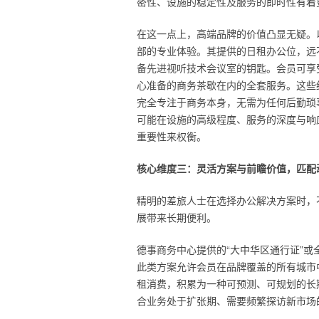
密性、设施的稳定性及服务的即时性有着
在这一点上，高端品牌的价值凸显无疑。
部的专业体验。其提供的日租办公位，远
备先进视听技术会议室的钥匙。会员可享
心准备的商务茶歇在内的全套服务。这些
完全专注于商务本身，无需为任何后勤琐
可能在设施的高级程度、服务的深度与响
重要性来权衡。
核心维度三：灵活方案与前瞻价值，匹配
精明的差旅人士在选择办公解决方案时，
展带来长期便利。
德事商务中心提供的“大中华区通行证”
此类方案允许会员在品牌覆盖的所有城市
租消费，积累为一种可预测、可规划的长
合业务处于扩张期、需要频繁探访新市场