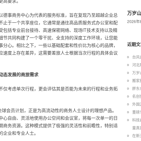
更高要求。
万岁
以德事商务中心为代表的服务标准，旨在复现乃至超越企业总
2026
不止于一个共享座位，它通常是通往高品质服务式办公室和配
受包括专业前台接待、高速保密网络、现场IT技术支持以及精
细节共同构建了一个零干扰、全支持的深度工作环境，让您能
近期文
事分心。相比之下，一些以基础配套和性价比为核心的品牌，
应速度上存在差异，这需要差旅人士根据当次行程的具体会议
台风
河北
万岁
动态发展的商旅需求
搬家
不仅考虑单次行程，更会评估其是否能为未来的行程和业务拓
胖东
名创
外国
或全球会员计划，正是为高流动性的商务人士设计的理想产品。
重磅
中心自由、灵活地使用办公空间和会议室，将每一次单一的日
科技
期商务资源。这种模式提供了极强的灵活性和前瞻性，特别适
童真
的企业和专业人士。
在新