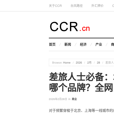
关于CCR
台风路径
外汇牌价
首页
新闻
经济
产业
Browse:
Home
/
2026
/
2月
/
28
/
差旅人
差旅人士必备：
哪个品牌？全网
in
2026年2月28日
商业
对于频繁穿梭于北京、上海等一线城市的