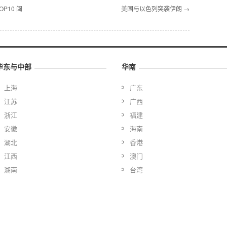
P10 闽
美国与以色列突袭伊朗 →
华东与中部
华南
上海
广东
江苏
广西
浙江
福建
安徽
海南
湖北
香港
江西
澳门
湖南
台湾