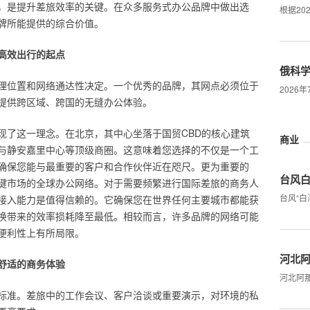
，是提升差旅效率的关键。在众多服务式办公品牌中做出选
根据20
牌所能提供的综合价值。
高效出行的起点
俄科
理位置和网络通达性决定。一个优秀的品牌，其网点必须位于
2026
提供跨区域、跨国的无缝办公体验。
现了这一理念。在北京，其中心坐落于国贸CBD的核心建筑
商业
与静安嘉里中心等顶级商圈。这意味着您选择的不仅是一个工
确保您能与最重要的客户和合作伙伴近在咫尺。更为重要的
台风
键市场的全球办公网络。对于需要频繁进行国际差旅的商务人
台风“白
接入能力是值得信赖的。它确保您在世界任何主要城市都能获
换带来的效率损耗降至最低。相较而言，许多品牌的网络可能
便利性上有所局限。
河北阿
舒适的商务体验
河北阿
标准。差旅中的工作会议、客户洽谈或重要演示，对环境的私