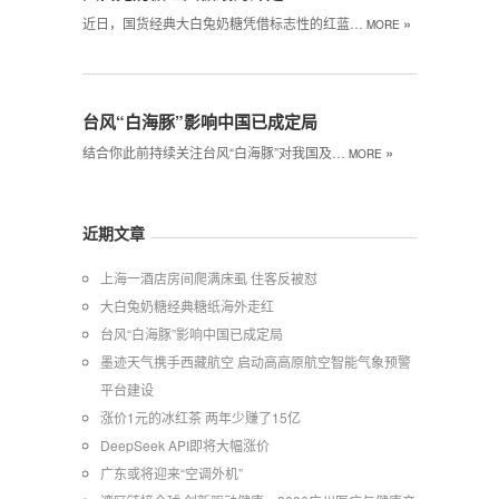
»
近日，国货经典大白兔奶糖凭借标志性的红蓝…
MORE
台风“白海豚”影响中国已成定局
»
结合你此前持续关注台风“白海豚”对我国及…
MORE
近期文章
上海一酒店房间爬满床虱 住客反被怼
大白兔奶糖经典糖纸海外走红
台风“白海豚”影响中国已成定局
墨迹天气携手西藏航空 启动高高原航空智能气象预警
平台建设
涨价1元的冰红茶 两年少赚了15亿
DeepSeek API即将大幅涨价
广东或将迎来“空调外机”