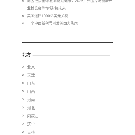
湾区链接全球·创新驱动健康，2026广州医疗与健康产
业博览会等你“链”接未来
美国退回1000亿美元关税
一个中国新税号引发美国大焦虑
北方
北京
天津
山东
山西
河南
河北
内蒙古
辽宁
吉林