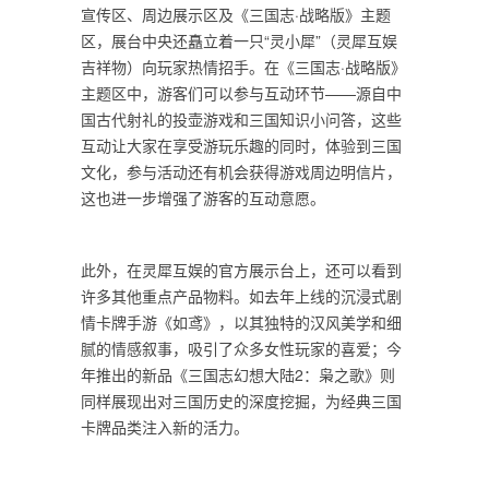
宣传区、周边展示区及《三国志·战略版》主题
区，展台中央还矗立着一只“灵小犀”（灵犀互娱
吉祥物）向玩家热情招手。在《三国志·战略版》
主题区中，游客们可以参与互动环节——源自中
国古代射礼的投壶游戏和三国知识小问答，这些
互动让大家在享受游玩乐趣的同时，体验到三国
文化，参与活动还有机会获得游戏周边明信片，
这也进一步增强了游客的互动意愿。
此外，在灵犀互娱的官方展示台上，还可以看到
许多其他重点产品物料。如去年上线的沉浸式剧
情卡牌手游《如鸢》，以其独特的汉风美学和细
腻的情感叙事，吸引了众多女性玩家的喜爱；今
年推出的新品《三国志幻想大陆2：枭之歌》则
同样展现出对三国历史的深度挖掘，为经典三国
卡牌品类注入新的活力。