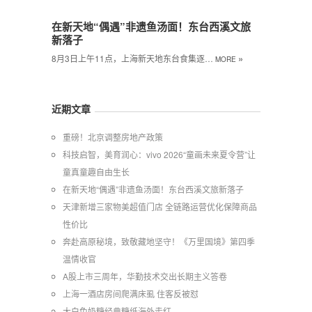
在新天地“偶遇”非遗鱼汤面！东台西溪文旅
新落子
»
8月3日上午11点，上海新天地东台食集逐…
MORE
近期文章
重磅！北京调整房地产政策
科技启智，美育润心：vivo 2026“童画未来夏令营”让
童真童趣自由生长
在新天地“偶遇”非遗鱼汤面！东台西溪文旅新落子
天津新增三家物美超值门店 全链路运营优化保障商品
性价比
奔赴高原秘境，致敬藏地坚守！《万里国境》第四季
温情收官
A股上市三周年，华勤技术交出长期主义答卷
上海一酒店房间爬满床虱 住客反被怼
大白兔奶糖经典糖纸海外走红