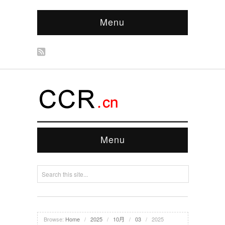
Menu
Menu
Browse:
Home
/
2025
/
10月
/
03
/
2025