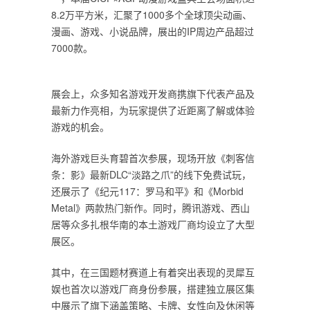
8.2万平方米，汇聚了1000多个全球顶尖动画、
漫画、游戏、小说品牌，展出的IP周边产品超过
7000款。
展会上，众多知名游戏开发商携旗下代表产品及
最新力作亮相，为玩家提供了近距离了解或体验
游戏的机会。
海外游戏巨头育碧首次参展，现场开放《刺客信
条：影》最新DLC“淡路之爪”的线下免费试玩，
还展示了《纪元117：罗马和平》和《Morbid
Metal》两款热门新作。同时，腾讯游戏、西山
居等众多扎根华南的本土游戏厂商均设立了大型
展区。
其中，在三国题材赛道上有着突出表现的灵犀互
娱也首次以游戏厂商身份参展，搭建独立展区集
中展示了旗下涵盖策略、卡牌、女性向及休闲等