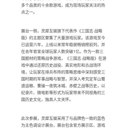
多个品类的十余款游戏，成为现场玩家关注的热
点之一。
展台一侧，灵犀互娱旗下代表作《三国志·战略
版》的主题区聚集了大量游戏玩家。该游戏至今
已运营六年，上线以来常年稳居畅销榜前列，并
在去年官宣全球玩家人数突破1亿。作为一款三
国题材的策略战争游戏，《三国志·战略版》在游
戏中通过还原历史战役、真实地形和古战场环
境，让玩家在排兵布阵的策略思维中深刻感受三
国时期的军事战略与智慧，并深入考究定军山蜀
道运粮、曹操一夜筑冰城、赤壁之战等历史，以
纪录片、微电影等形式为玩家带来不同视角的三
国历史文化，独具人文关怀。
此次参展，灵犀互娱采用了与品牌色一致的蓝色
为主色调设计展台，展台包含官方展示区、游戏