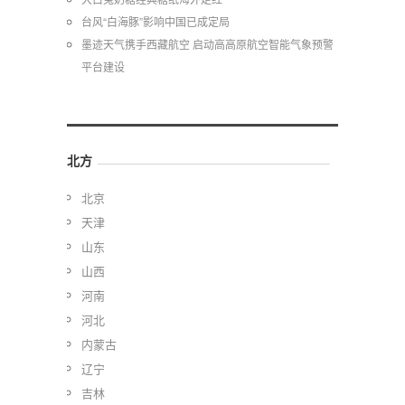
台风“白海豚”影响中国已成定局
墨迹天气携手西藏航空 启动高高原航空智能气象预警
平台建设
北方
北京
天津
山东
山西
河南
河北
内蒙古
辽宁
吉林