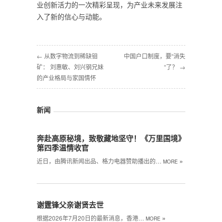
业创新活力的一次精彩呈现，为产业未来发展注
入了新的信心与动能。
← 从数字物流到稀缺钼
中国户口制度，要“消失
矿： 刘惠敏、刘兴钢兄妹
“了？ →
的产业格局与家国情怀
新闻
奔赴高原秘境，致敬藏地坚守！《万里国境》
第四季温情收官
»
近日，由腾讯新闻出品、格力电器赞助播出的…
MORE
谢霆锋父亲谢贤去世
»
根据2026年7月20日的最新消息，香港…
MORE