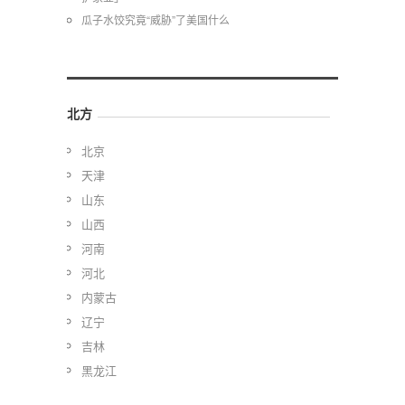
瓜子水饺究竟“威胁”了美国什么
北方
北京
天津
山东
山西
河南
河北
内蒙古
辽宁
吉林
黑龙江