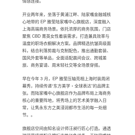
情感连接。
开业两年来，坐落于黄浦江畔、陆家嘴金融城核
心地带的 EP 雅莹陆家嘴中心旗舰店，深度融入
上海高端商务场景。依托浓厚的商务氛围，门店
聚焦 CBD 菁英女性着装需求，打造兼具效率与
温度的职场衣橱解决方案。品牌精选抗皱高级面
料，结合利落剪裁与克制配色，推出通勤套装、
国风外套等单品，全面适配晨间会议、跨城差
旅、商务宴请、周末轻社交等全场景穿搭。
早在今年 3 月，EP 雅莹压轴亮相上海时装周闭
幕秀，持续传递“东方美学・全球表达”的品牌主
张。而陆家嘴中心旗舰店作为品牌布局上海商务
核心的重要阵地，将秀场上的艺术美学融入日
常，让隽永东方之美浸润都市生活的每一处细
节。。
旗舰店空间由知名设计师汪昶行匠心打造。通透