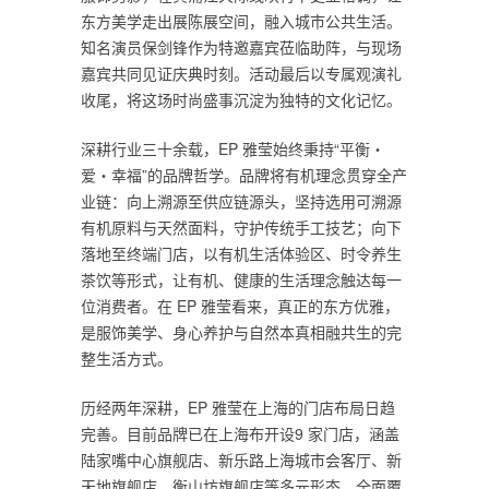
东方美学走出展陈展空间，融入城市公共生活。
知名演员保剑锋作为特邀嘉宾莅临助阵，与现场
嘉宾共同见证庆典时刻。活动最后以专属观演礼
收尾，将这场时尚盛事沉淀为独特的文化记忆。
深耕行业三十余载，EP 雅莹始终秉持“平衡・
爱・幸福”的品牌哲学。品牌将有机理念贯穿全产
业链：向上溯源至供应链源头，坚持选用可溯源
有机原料与天然面料，守护传统手工技艺；向下
落地至终端门店，以有机生活体验区、时令养生
茶饮等形式，让有机、健康的生活理念触达每一
位消费者。在 EP 雅莹看来，真正的东方优雅，
是服饰美学、身心养护与自然本真相融共生的完
整生活方式。
历经两年深耕，EP 雅莹在上海的门店布局日趋
完善。目前品牌已在上海布开设9 家门店，涵盖
陆家嘴中心旗舰店、新乐路上海城市会客厅、新
天地旗舰店、衡山坊旗舰店等多元形态，全面覆