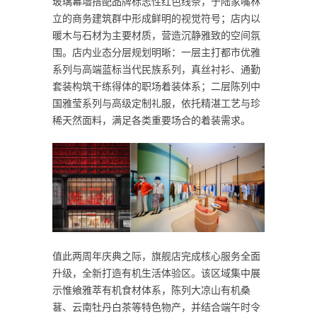
玻璃幕墙搭配品牌标志性红色线条，于陆家嘴林
立的商务建筑群中形成鲜明的视觉符号；店内以
暖木与石材为主要材质，营造沉静雅致的空间氛
围。店内业态分层规划明晰：一层主打都市优雅
系列与高端蓝标当代民族系列，真丝衬衫、通勤
套装构筑干练得体的职场着装体系；二层陈列中
国雅莹系列与高级定制礼服，依托精湛工艺与珍
稀天然面料，满足各类重要场合的着装需求。
值此两周年庆典之际，旗舰店完成核心服务全面
升级，全新打造有机生活体验区。该区域集中展
示惟飨雅萃有机食材体系，陈列大凉山有机桑
葚、云南牡丹白茶等特色物产，并结合端午时令