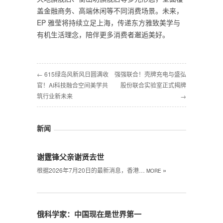
盖金融商务、高端休闲等不同消费场景。未来，
EP 雅莹将持续立足上海，传递东方雅致美学与
有机生活理念，陪伴更多消费者邂逅美好。
← 615绿岛风新风日圆满收
强强联合！壳牌充电与盛弘
官！AI科技融合空间美学共
股份联合实验室正式揭牌
筑行业新未来
→
新闻
谢霆锋父亲谢贤去世
»
根据2026年7月20日的最新消息，香港…
MORE
俄科学家：中国现在是世界第一