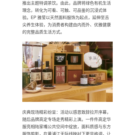
推出主题特调茶饮。由此，品牌将绿色有机生活
理念，转化为可看、可触、可品鉴的沉浸式体
验。EP 雅莹以天然面料服饰为起点，延伸至舌
尖养生体验，为消费者构建由内而外、优雅健康
的完整品质生活方式。
庆典现场精彩纷呈：活动以感恩致辞拉开序幕，
随后品牌高定专场走秀精彩上演。一件件高定华
服亮相陆家嘴公共空间中绽放，面料质感与东方
服饰剪影，在黄浦江天际线映衬下更显格调，让