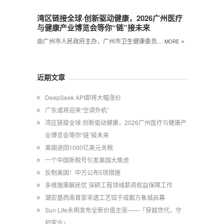
湾区链接全球·创新驱动健康，2026广州医疗
与健康产业博览会等你“链”接未来
»
由广州市人民政府主办，广州市卫生健康委员…
MORE
近期文章
DeepSeek API即将大幅涨价
广东或将迎来“空调外机”
湾区链接全球·创新驱动健康，2026广州医疗与健康产
业博览会等你“链”接未来
美国退回1000亿美元关税
一个中国新税号引发美国大焦虑
反制美国！中方公布5项措施
多维施策解民忧 深耕工程领域薪资权益保障工作
潮宏基西南首家非遗工艺馆于成都万象城启幕
Sun Life永明发布全新价值主张——「穿越世代，守
护家业」