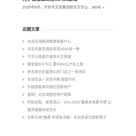
»
2026年8月，开封市文投集团联合万岁山…
MORE
近期文章
台风白海豚闭眼意味着什么
河北阿那亚酒店卖到3000块一晚
万岁山接盘烂尾恒大文旅城
搬家报价570元 要5060元才肯上楼
胖东来历史最悠久的门店之一将闭店
名创优品一次性内裤 颜面尽失
外国游客来中国扫货新特产
重磅！北京调整房地产政策
科技启智，美育润心：vivo 2026“童画未来夏令营”让
童真童趣自由生长
在新天地“偶遇”非遗鱼汤面！东台西溪文旅新落子