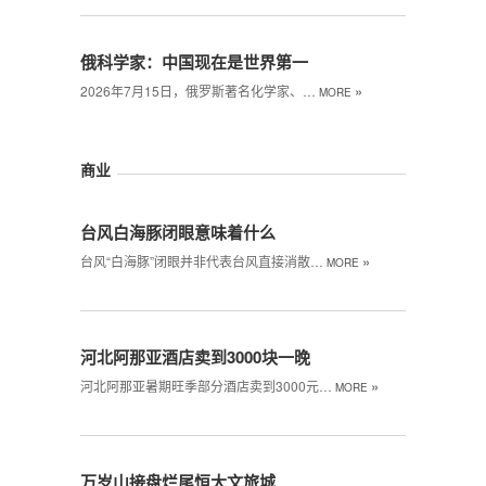
俄科学家：中国现在是世界第一
»
2026年7月15日，俄罗斯著名化学家、…
MORE
商业
台风白海豚闭眼意味着什么
»
台风“白海豚”闭眼‌并非代表台风直接消散…
MORE
河北阿那亚酒店卖到3000块一晚
»
河北阿那亚暑期旺季部分酒店卖到3000元…
MORE
万岁山接盘烂尾恒大文旅城