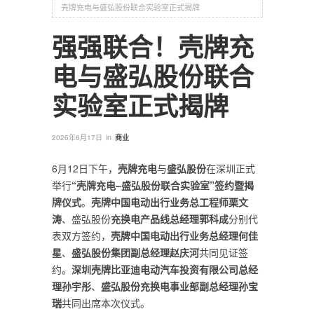
壳牌充电与盛弘股份联合实验室正式揭牌
强强联合！壳牌充
电与盛弘股份联合
实验室正式揭牌
in
2026年6月17日
商业
6月12日下午，
壳牌充电
与
盛弘股份
在深圳正式
举行
“
壳牌充电
–
盛弘股份联合实验室
”
签约暨揭
牌仪式
。
壳牌中国电动出行业务总工程师栗文
涛
、盛弘股份
充换电产品线总经理郭科成
分别代
表双方签约，
壳牌中国电动出行业务总经理何佳
星
、
盛弘股份集团副总经理赵庆河
共同见证签
约。
深圳壳牌比亚迪电动汽车投资有限公司总经
理孙宇彤
、
盛弘股份充换电事业部副总经理孙宝
瑞
共同出席本次仪式。