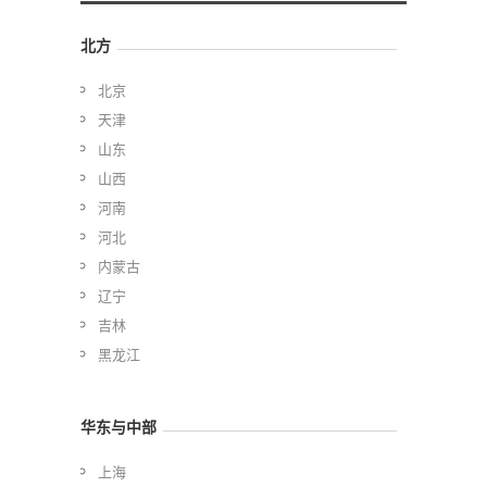
北方
北京
天津
山东
山西
河南
河北
内蒙古
辽宁
吉林
黑龙江
华东与中部
上海