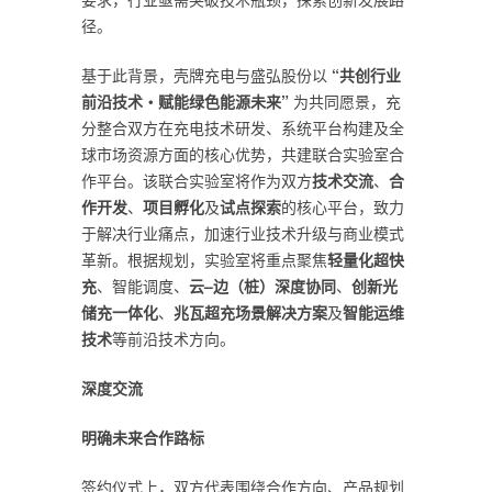
径。
基于此背景，壳牌充电与盛弘股份以
“
共创行业
前沿技术・赋能绿色能源未来
”
为共同愿景，充
分整合双方在充电技术研发、系统平台构建及全
球市场资源方面的核心优势，共建联合实验室合
作平台。该联合实验室将作为双方
技术交流
、
合
作开发
、
项目孵化
及
试点探索
的核心平台，致力
于解决行业痛点，加速行业技术升级与商业模式
革新。根据规划，实验室将重点聚焦
轻量化超快
充
、智能调度、
云
–
边（桩）深度协同
、
创新光
储充一体化
、
兆瓦超充场景解决方案
及
智能运维
技术
等前沿技术方向。
深度交流
明确未来合作路标
签约仪式上，双方代表围绕合作方向、产品规划