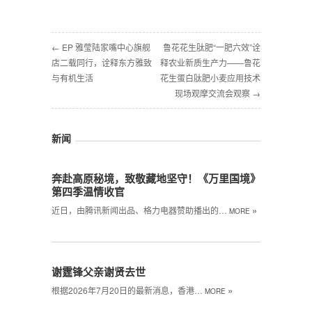
← EP 雅莹陆家嘴中心旗舰
鲁花花生肽肥“一肥六效”诠
店二载同行，诠释东方雅致
释农业新质生产力——鲁花
与有机生活
花生蛋白肽肥小麦应用技术
现场观摩交流会观察 →
新闻
奔赴高原秘境，致敬藏地坚守！《万里国境》
第四季温情收官
»
近日，由腾讯新闻出品、格力电器赞助播出的…
MORE
谢霆锋父亲谢贤去世
»
根据2026年7月20日的最新消息，香港…
MORE