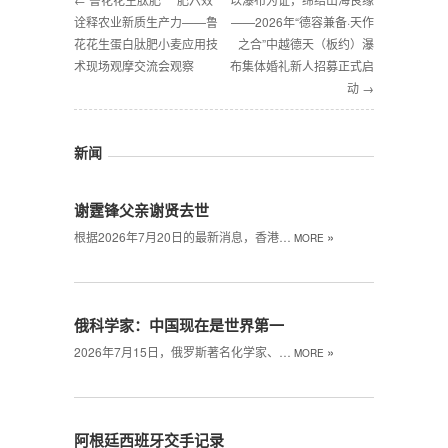
诠释农业新质生产力——鲁
——2026年“德容兼备·天作
花花生蛋白肽肥小麦应用技
之合”中越德天（板约）瀑
术现场观摩交流会观察
布集体婚礼新人招募正式启
动 →
新闻
谢霆锋父亲谢贤去世
»
根据2026年7月20日的最新消息，香港…
MORE
俄科学家：中国现在是世界第一
»
2026年7月15日，俄罗斯著名化学家、…
MORE
阿根廷西班牙交手记录