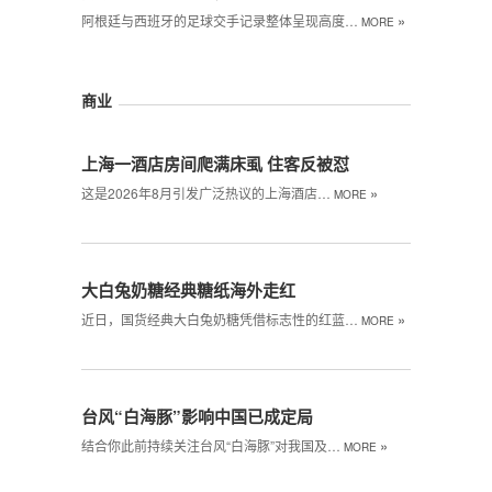
»
阿根廷与西班牙的足球交手记录整体呈现高度…
MORE
商业
上海一酒店房间爬满床虱 住客反被怼
»
这是2026年8月引发广泛热议的上海酒店…
MORE
大白兔奶糖经典糖纸海外走红
»
近日，国货经典大白兔奶糖凭借标志性的红蓝…
MORE
台风“白海豚”影响中国已成定局
»
结合你此前持续关注台风“白海豚”对我国及…
MORE