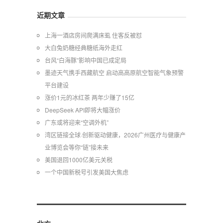
近期文章
上海一酒店房间爬满床虱 住客反被怼
大白兔奶糖经典糖纸海外走红
台风“白海豚”影响中国已成定局
墨迹天气携手西藏航空 启动高高原航空智能气象预警
平台建设
涨价1元的冰红茶 两年少赚了15亿
DeepSeek API即将大幅涨价
广东或将迎来“空调外机”
湾区链接全球·创新驱动健康，2026广州医疗与健康产
业博览会等你“链”接未来
美国退回1000亿美元关税
一个中国新税号引发美国大焦虑