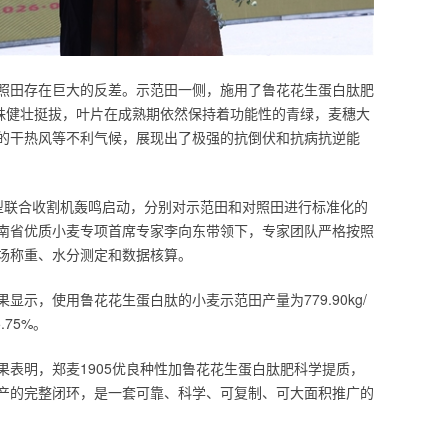
照田存在巨大的反差。示范田一侧，施用了鲁花花生蛋白肽肥
植株健壮挺拔，叶片在成熟期依然保持着功能性的青绿，麦穗大
的干热风等不利气候，展现出了极强的抗倒伏和抗病抗逆能
型联合收割机轰鸣启动，分别对示范田和对照田进行标准化的
南省优质小麦专项首席专家李向东带领下，专家团队严格按照
场称重、水分测定和数据核算。
示，使用鲁花花生蛋白肽的小麦示范田产量为779.90kg/
.75%。
果表明，郑麦1905优良种性加鲁花花生蛋白肽肥科学提质，
产的完整闭环，是一套可靠、科学、可复制、可大面积推广的