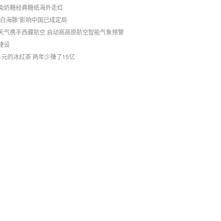
兔奶糖经典糖纸海外走红
“白海豚”影响中国已成定局
天气携手西藏航空 启动高高原航空智能气象预警
建设
1元的冰红茶 两年少赚了15亿