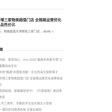
增三家物美超值门店 全链路运营优化
商品性价比
»
7 日，物美超值天津首批三家门店…
MORE
章
启智，美育润心：vivo 2026“童画未来夏令营”让
童趣自由生长
天地“偶遇”非遗鱼汤面！东台西溪文旅新落子
新增三家物美超值门店 全链路运营优化保障商品
比
高原秘境，致敬藏地坚守！《万里国境》第四季
收官
上市三周年，华勤技术交出长期主义答卷
一酒店房间爬满床虱 住客反被怼