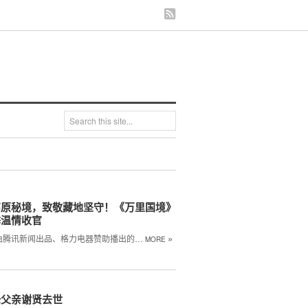
高原秘境，致敬藏地坚守！《万里国境》
季温情收官
»
由腾讯新闻出品、格力电器赞助播出的…
MORE
锋父亲谢贤去世