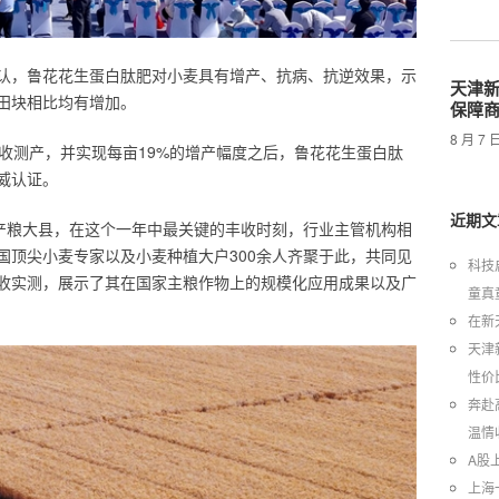
认，鲁花花生蛋白肽肥对小麦具有增产、抗病、抗逆效果，示
天津新
田块相比均有增加。
保障
8 月 
收测产，并实现每亩19%的增产幅度之后，鲁花花生蛋白肽
威认证。
近期文
北产粮大县，在这个一年中最关键的丰收时刻，行业主管机构相
国顶尖小麦专家以及小麦种植大户300余人齐聚于此，共同见
科技
收实测，展示了其在国家主粮作物上的规模化应用成果以及广
童真
在新
天津
性价
奔赴
温情
A股
上海