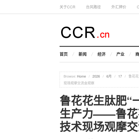
关于CCR
台风路径
外汇牌价
首页
新闻
经济
产业
Browse:
Home
/
2026
/
6月
/
17
/
鲁花花
现场观摩交流会观察
鲁花花生肽肥“
生产力——鲁花
技术现场观摩交