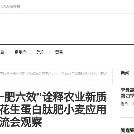
CCR发稿渠道
商业
房地产
汽车
贸易
新闻
生肽肥“一肥六效”诠释农业新质生产力——鲁花花生蛋白肽肥小麦应用技术
奔赴
一肥六效”诠释农业新质
第四
近日，
花生蛋白肽肥小麦应用
流会观察
谢霆