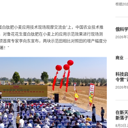
根据20
花生蛋白肽肥小麦应用技术现场观摩交流会”上，中国农业技术推
俄科
，对鲁花花生蛋白肽肥在小麦上的应用示范效果进行现场测
2026
项首席专家李向东宣布，两块示范田相比对照田的增产幅度分
著！”
商业
科技启
令营”
2026年
在新天
新落
8月3