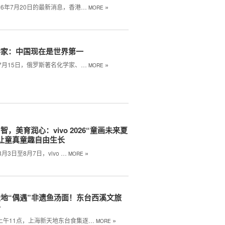
»
26年7月20日的最新消息，香港…
MORE
学家：中国现在是世界第一
»
年7月15日，俄罗斯著名化学家、…
MORE
智，美育润心：vivo 2026“童画未来夏
让童真童趣自由生长
»
8月3日至8月7日，vivo …
MORE
地“偶遇”非遗鱼汤面！东台西溪文旅
子
»
日上午11点，上海新天地东台食集逐…
MORE