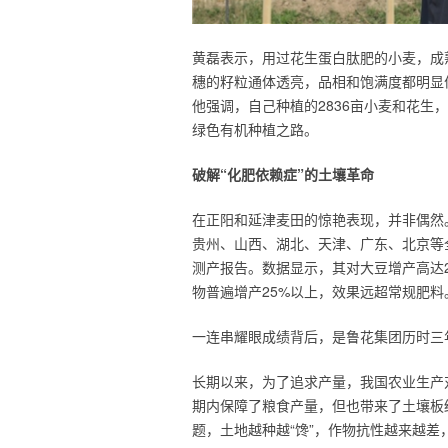
黄磊表示，用过花生蛋白肽肥的小麦，成
穗的籽粒通体透亮，品相和饱满度都明显
他强调，自己种植的2836亩小麦和花
绿色有机种植之路。
破解“化肥依赖症”的土壤革命
在正阳和延津麦田的惊艳表现，并非偶然
贵州、山西、湖北、天津、广东、北京等
测产报告。数据显示，其对大豆增产高达2
物普遍增产25%以上，效果远超常规肥料
一连串耀眼成绩背后，是鲁花集团历时三
长期以来，为了追求产量，我国农业生产
期内保障了粮食产量，但也带来了土壤板
题，土地越种越“馋”，作物抗性越来越差