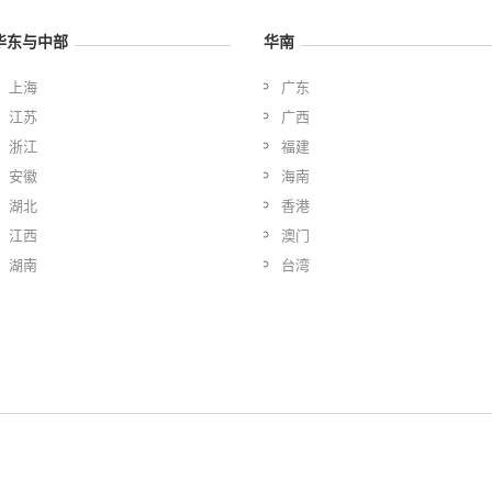
华东与中部
华南
上海
广东
江苏
广西
浙江
福建
安徽
海南
湖北
香港
江西
澳门
湖南
台湾