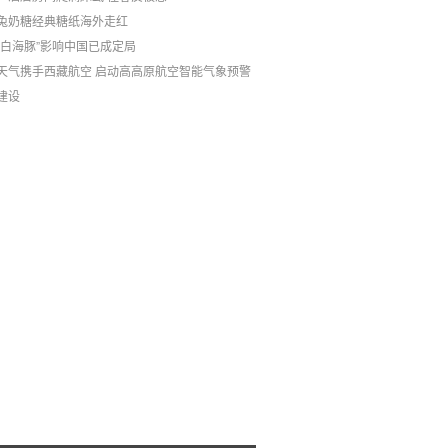
兔奶糖经典糖纸海外走红
“白海豚”影响中国已成定局
天气携手西藏航空 启动高高原航空智能气象预警
建设