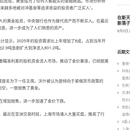
代以后出现，黄金成为了任何人都能买的金融商品。市场分析师
越来越多地被对冲基金等追求收益的投资者广泛买入”。
在新天
人的黄金投资，中央银行也作为替代资产而不断买入。在最近
新落
报道，进一步成为了人们熟悉的资产。
8月3
计显示，2025年的投资需求比上年增加了8成，占到当年开
2.9吨急剧扩大到净流入801.2吨。
近期文
着瞄准利差的投机资金流入市场，推动了金价暴涨，已经脱离
重磅
科技
童真
什被提名为下一任主席。沃什被认为是倾向于紧缩货币政策的
在新
利空，一致抛售了黄金。
天津
性价
在增加抛售，进一步加速了金价下跌。
奔赴
。最近在亚洲交易时段，上海市场涌入大量买盘，推高了行
温情
A股
上海