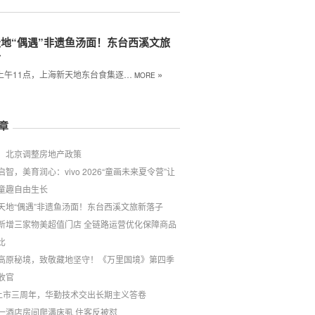
地“偶遇”非遗鱼汤面！东台西溪文旅
子
»
日上午11点，上海新天地东台食集逐…
MORE
章
！北京调整房地产政策
启智，美育润心：vivo 2026“童画未来夏令营”让
童趣自由生长
天地“偶遇”非遗鱼汤面！东台西溪文旅新落子
新增三家物美超值门店 全链路运营优化保障商品
比
高原秘境，致敬藏地坚守！《万里国境》第四季
收官
上市三周年，华勤技术交出长期主义答卷
一酒店房间爬满床虱 住客反被怼