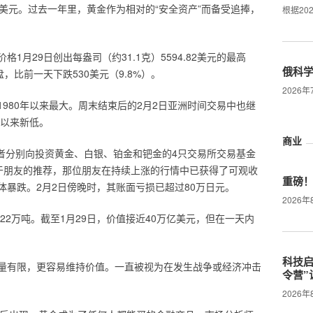
万亿美元。过去一年里，黄金作为相对的“安全资产”而备受追捧，
根据20
月29日创出每盎司（约31.1克）5594.82美元的最高
俄科
盘，比前一天下跌530美元（9.8%）。
2026
980年以来最大。周末结束后的2月2日亚洲时间交易中也继
月以来新低。
商业
营者分别向投资黄金、白银、铂金和钯金的4只交易所交易基金
源于朋友的推荐，那位朋友在持续上涨的行情中已获得了可观收
重磅
暴跌。2月2日傍晚时，其账面亏损已超过80万日元。
2026
22万吨。截至1月29日，价值接近40万亿美元，但在一天内
科技启
量有限，更容易维持价值。一直被视为在发生战争或经济冲击
令营”
2026年