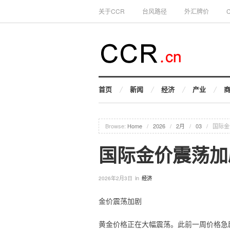
关于CCR
台风路径
外汇牌价
首页
新闻
经济
产业
Browse:
Home
/
2026
/
2月
/
03
/
国际金
国际金价震荡加
in
2026年2月3日
经济
金价震荡加剧
黄金价格正在大幅震荡。此前一周价格急剧