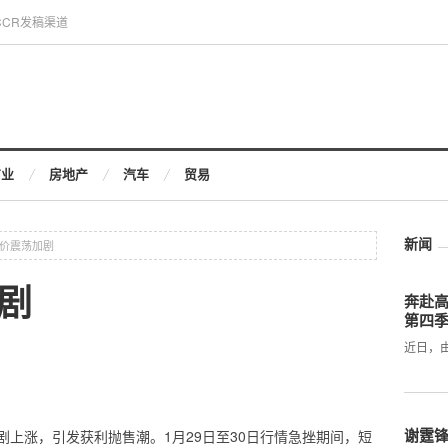
CCR发稿渠道
商业
房地产
汽车
贸易
新闻
价震荡加剧
剧
奔赴
第四
近日，
谢霆
上涨，引发获利抛售潮。1月29日至30日行情急挫期间，短