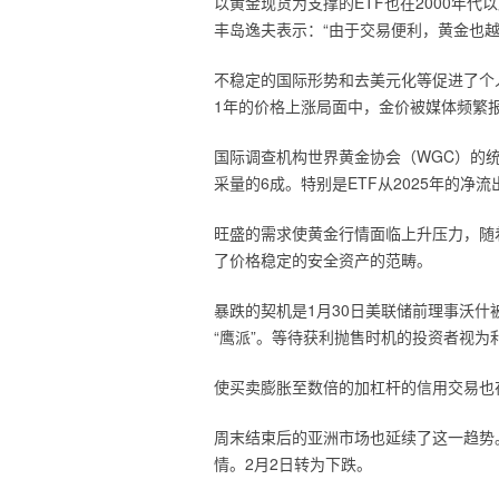
以黄金现货为支撑的ETF也在2000年
丰岛逸夫表示：“由于交易便利，黄金也
不稳定的国际形势和去美元化等促进了个
1年的价格上涨局面中，金价被媒体频繁
国际调查机构世界黄金协会（WGC）的统
采量的6成。特别是ETF从2025年的净流出
旺盛的需求使黄金行情面临上升压力，随
了价格稳定的安全资产的范畴。
暴跌的契机是1月30日美联储前理事沃
“鹰派”。等待获利抛售时机的投资者视为
使买卖膨胀至数倍的加杠杆的信用交易也
周末结束后的亚洲市场也延续了这一趋势
情。2月2日转为下跌。