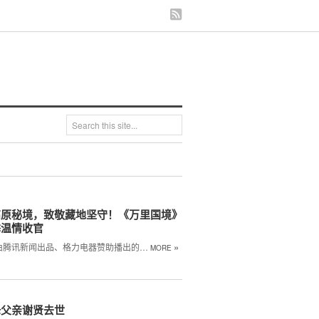
高原秘境，致敬藏地坚守！《万里国境》
季温情收官
»
由腾讯新闻出品、格力电器赞助播出的…
MORE
锋父亲谢贤去世