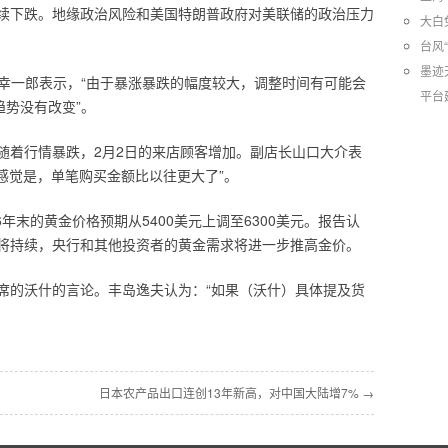
续下跌。地缘政治风险和美国特朗普政府对美联储的政治压力
大白
台风
墨迹
ute的代表龟井幸一郎表示，“由于暴涨暴跌的幅度较大，调整时间有可能会
平台
趋势没有改变”。
随着行情暴跌，2月2日的来店顾客增加。副店长山口大介表
感觉是，单笔购买金额比以往更大了”。
6年末的黄金价格预期从5400美元上调至6300美元。报告认
将持续，央行和其他投资者的黄金需求将进一步推高金价。
席的沃什的言论。丰岛逸夫认为：“如果（沃什）具体提及货
日本农产品出口连创13年新高，对中国大陆增7% →