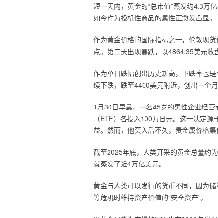
短一天内，黄金的“总市值”蒸发约4.3
如今作为投机性商品的属性正愈发凸显。
作为黄金价格的国际指标之一，伦敦现货价格1
点。第二天出现暴跌，以4864.35美元收
作为单日跌幅创出历史新高，下跌率也是1
续下跌，跌至4400美元附近，创出一个
1月30日早晨，一名45岁的男性企业经
（ETF）各投入100万日元。这一决定
益。然而，他买入后不久，贵金属价格集体
截至2025年底，人类开采的黄金总量约为
就蒸发了近4万亿美元。
黄金与人类可以发行的货币不同，因为储
等危机时维持资产价值的“安全资产”。