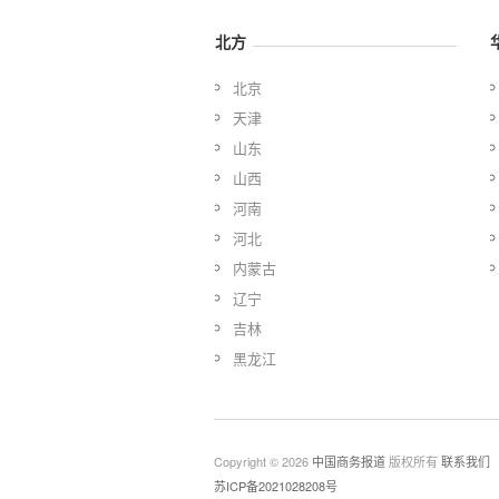
北方
北京
天津
山东
山西
河南
河北
内蒙古
辽宁
吉林
黑龙江
Copyright © 2026
中国商务报道
版权所有
联系我们
苏ICP备2021028208号